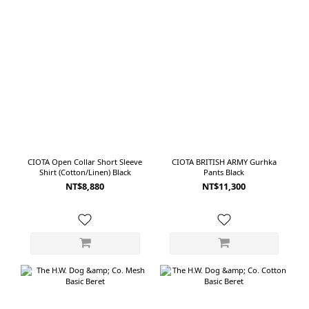
CIOTA Open Collar Short Sleeve
CIOTA BRITISH ARMY Gurhka
Shirt (Cotton/Linen) Black
Pants Black
NT$8,880
NT$11,300