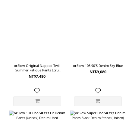
orSlow Original Napped Twill
orSlow 105 90'S Denim Sky Blue
Summer Fatigue Pants Ecru
NT$9,080
(Unisex)
NT$7,480