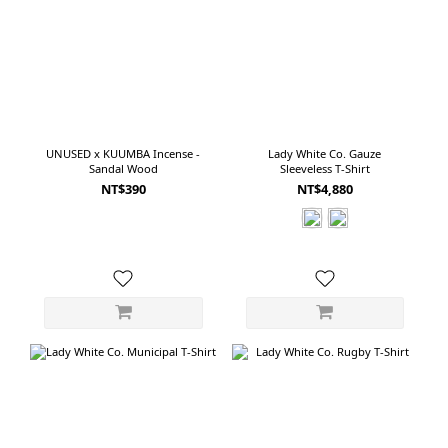
感，或希望用一條牛仔褲完成造型的人。 五款淺藍丹寧，該怎麼選？如果單看顏
色，五款都是容易搭配的淺藍丹寧；但從剪裁與布料來看，適合的穿著習慣並不
相同。 *喜歡經典美式工作服與自然寬直筒，可以選擇 orSlow。*喜歡 Painter
Pants 細節，同時在意腰部舒適與現代比例，可以選擇 INNAT。*第一次嘗試寬
版牛仔褲，想要一款平衡、日常又不容易出錯的剪裁，可以選擇 AWASA。*在意
布料柔軟度，喜歡 1990 年代深襠 Baggy Jeans 的氣氛，可以選擇 CIOTA。*偏好
UNUSED x KUUMBA Incense -
Lady White Co. Gauze
最寬鬆、最有份量，也希望牛仔褲直接成為穿搭主角，則可以選擇 YOKO
Sandal Wood
Sleeveless T-Shirt
SAKAMOTO。 看起來相似，穿起來完全不同淺藍牛仔褲的魅力，在於它看起來
NT$390
NT$4,880
簡單，實際上卻能透過剪裁與布料呈現完全不同的性格。Painter Pants 保留工作
服的實用感；Wide Pants 在寬鬆與俐落之間取得平衡；Baggy Pants 則放大褲身
份量，讓造型更有存在感。沒有哪一種剪裁一定比較好，真正的差別，在於自己
喜歡什麼樣的比例，以及希望牛仔褲在穿搭裡扮演什麼角色。有時候是一條不需
要思考、每天都能穿的褲子；有時候則是只要搭配簡單上衣，就足以完成整套造
型的主角。 同樣是淺藍色，選擇的不只是一條牛仔褲。也是一種屬於自己的
Style。