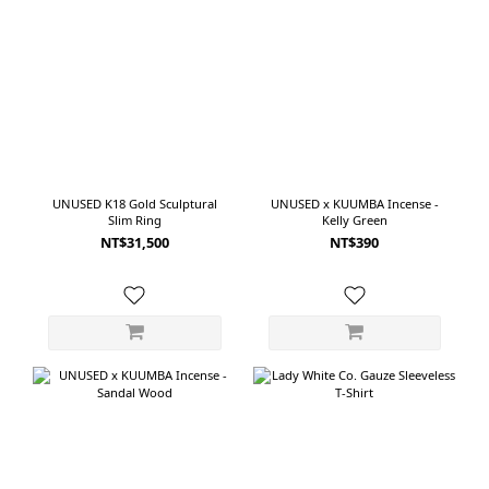
在 CIOTA 對棉料的選擇。丹寧經紗使用不規則紗線，經過合成靛藍繩染與硫化染
處理；緯紗則使用纖維細緻、觸感柔軟的 Subin Cotton，並以老式梭織機製成赤
耳丹寧。這讓布料同時具備丹寧應有的紮實感，以及一般厚磅牛仔褲較少見的柔
軟與滑順。穿起來不會過度僵硬，褲管也能順著身體自然垂落。Medium Dark
Blue Damage的刷色比其他幾款稍深，保留更多藍色層次，也帶有自然穿舊後的
90年代氛圍。如果在意布料觸感，或喜歡高腰、深襠與不過度誇張的Baggy剪
裁，CIOTA 會是兼具舒適度與丹寧質感的一款。 ---------------------------------------
--------------------- 05｜YOKO SAKAMOTO 5 Pocket Baggy Pants從腰部一路放
UNUSED K18 Gold Sculptural
UNUSED x KUUMBA Incense -
Slim Ring
Kelly Green
寬，讓褲子成為造型主角五款之中，YOKO SAKAMOTO 的輪廓最寬，也最有存
NT$31,500
NT$390
在感。這款5 Pocket Baggy Pants從腰臀一路維持寬度，直到褲腳都沒有明顯收
窄。高腰與深襠設計拉長了褲身比例，寬大的褲管則形成接近落地的直向線條。
雖然使用的是經典五口袋牛仔褲結構，但放大的比例讓它與一般直筒 Jeans 有著
完全不同的感覺。即使上身只搭配一件簡單的白色 T-shirt，褲子的寬度與洗色就
已經足以建立完整造型。丹寧於日本岡山使用老式梭織機緩慢織製。傳統織造方
式能保留紗線原本的自然質感，也讓布面同時具有紮實度與細緻的不規則表情。
Fade Indigo洗色呈現深淺不一的褪色層次，膝部與大腿位置的淺色變化尤其明
顯，像是一條已經穿著多年、逐漸留下生活痕跡的牛仔褲。它不是低調融入穿搭
的款式，而是一穿上就會改變整體比例的褲子。適合喜歡寬大剪裁、長褲腳堆積