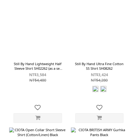
Still By Hand Lightweight Half
Still By Hand Ultra Fine Cotton
Sleeve Shirt SH02262 (as a set
SS Shirt SH08262
with PT04262)
NT$3,584
NT$3,424
NT$4,480
NT$4,280