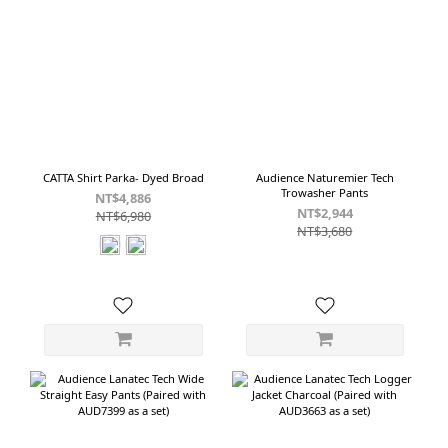
CATTA Shirt Parka- Dyed Broad
Audience Naturemier Tech
Trowasher Pants
NT$4,886
NT$2,944
NT$6,980
NT$3,680