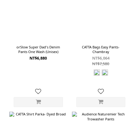
orSlow Super Dad's Denim
CATTA Bags Easy Pants-
Pants One Wash (Unisex)
Chambray
NT$6,880
NT$6,064
NT$7,580