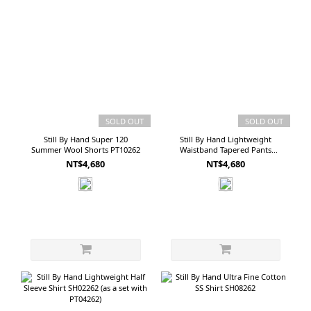
SOLD OUT
SOLD OUT
Still By Hand Super 120
Still By Hand Lightweight
Summer Wool Shorts PT10262
Waistband Tapered Pants
PT04262 (as a set with SH02262)
NT$4,680
NT$4,680