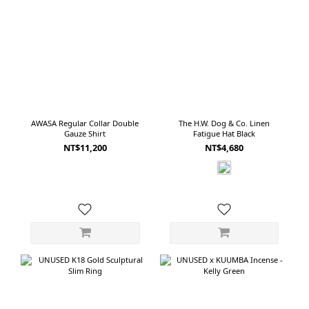
穿著時
的選擇。 ------------------------------------------------------------ 03｜AWASA
式的人。成套
Selvage Light Oz Denim 5 Pocket Wide Pants寬鬆與俐落之間，比例最平衡的
03｜
一款AWASA 將這款褲子的剪裁形容為品牌心目中的「Perfect Wide Fit」。它不
爽，也很適
是單純放大的舒適版型，也不是從腰部一路寬到褲腳的Baggy Pants。剪裁從腰
Light Grey 使用超防潑水 COOL DOTS 面料
部至大腿逐漸增加空間，再向褲腳稍微收窄，正好落在寬鬆、直筒與微錐形之
孔洞，
間。這樣的比例讓褲子正面仍然保有寬度，但從側面觀看時不會顯得過度膨脹。
小雨或
搭配合身上衣時乾淨俐落，搭配寬鬆襯衫或外套也不會失去整體平衡。布料以
理，呈
AWASA Regular Collar Double
The H.W. Dog & Co. Linen
1950年代末期的美國丹寧為研究基礎，從紗線粗細到織造密度重新分析，使用美
Gauze Shirt
Fatigue Hat Black
常襯衫。 內
國棉於岡山織製成11oz丹寧。相較於厚重原色丹寧，11oz的重量更容易融入台灣
NT$11,200
NT$4,680
諾羊毛
的日常氣候，也保留牛仔褲應有的結構感。經過洗色加工後，布面呈現自然、不
讓貼身
過度刻意的使用感。淺藍色調乾淨，褲型也沒有太強烈的工作服或古著傾向，是
短袖襯
五款裡最容易進入日常衣櫃的一條。如果第一次嘗試寬版牛仔褲，或希望找到一
衣服不能只是好看。 在台灣
款不過度寬大、卻能修飾腿部比例的剪裁，可以先從 AWASA 開始。 ---------------
快乾，
--------------------------------------------- 04｜CIOTA New Baggy 5 Pocket Pants
戶外、很
柔軟、深襠，帶著 1990 年代的寬鬆感CIOTA的經典Baggy Jeans，靈感來自1990
日常可以穿的版型裡
年代美國製Levi’s 560。版型有著較深的褲襠，腰臀與大腿位置保留充足空間，褲
裡，還能
管則以接近直落的方式延伸。它不像一般錐形牛仔褲在腳踝明顯收窄，因此穿起
來寬鬆，卻不會刻意形成誇張的下窄比例。這款牛仔褲的特色，不只在剪裁，也