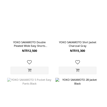
YOKO SAKAMOTO Double
YOKO SAKAMOTO Shirt Jacket
Pleated Wide Easy Shorts
Charcoal Gray
Charcoal Gray
NT$12,500
NT$15,300