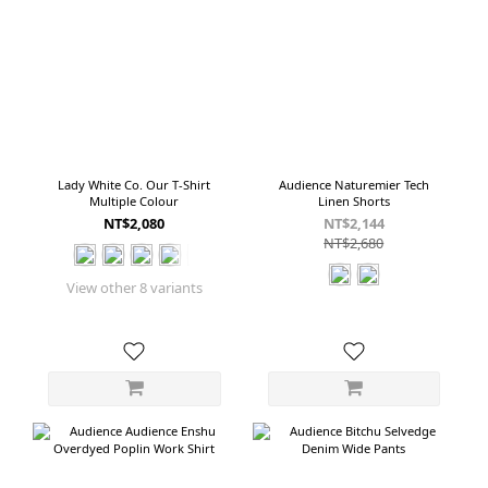
Lady White Co. Our T-Shirt
Audience Naturemier Tech
Multiple Colour
Linen Shorts
NT$2,080
NT$2,144
NT$2,680
View other 8 variants