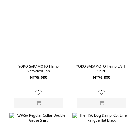
1930 年代的 Painter Pants 為基礎。整體從腰部到褲腳保持寬鬆，沒有刻意收
穿起來更自然
窄，穿起來有傳統工作褲直接、樸實的線條。使用 9oz 日本丹寧製作，布料相對
褲採用
輕盈。灰色經紗配合 2×1 織法，呈現出接近老式丹寧的粗獷表情，但實際垂墜不
細
會太僵硬。淺藍刷色也讓原本較有份量的工作褲輪廓，看起來更加輕鬆。前側口
搭:Product
袋、寬大的褲管與 Painter Pants 特有的工作細節，帶來足夠的復古感；但整體
諾羊毛
並不會像真正的古著工作褲那麼厚重。如果喜歡老式美國工作服、自然寬直筒，
很適合
以及不需要刻意整理就很好看的牛仔褲。 ------------------------------------------------
適合想
------------ 02｜INNAT Denim Painter Pants將 1980 年代工作褲重新調整成現
- LO
代輪廓同樣以 Painter Pants 為起點，INNAT 呈現出的感覺卻和 orSlow 很不一
YOKO SAKAMOTO Hemp
YOKO SAKAMOTO Hemp L/S T-
素材
Sleeveless Top
Shirt
樣。這款 Denim Painter Pants 從 1980 年代工作服取得靈感，保留三針車縫等
NT$5,080
NT$6,880
色。 上
耐用細節，同時重新調整腰部結構與整體比例。腰頭結合鬆緊與調節帶，即使不
Taf
使用皮帶，也能依照穿著習慣微調鬆緊。加上鈕扣門襟，使整體保有工作褲原本
澤與柔
輕鬆、實用的氣氛。布料使用12oz 防縮丹寧製作。與較輕薄的丹寧相比，剛開始
讓身體
穿著時有更明顯的挺度，能夠支撐褲管寬度，讓輪廓看起來更加完整。隨著穿著
時的輕鬆感。 
次數增加，布料也會逐漸柔軟，產生屬於穿著者的自然色落與皺褶。版型在腰臀
Taf
位置保留空間，褲管寬而直，穿到鞋面時會形成自然堆積。側邊的工具環也讓淺
T-Shi
藍色褲身多了一個具有辨識度的細節。如果喜歡 Painter Pants 的工作元素，但
內搭一
希望腰部更舒適、線條更符合現在的寬鬆穿搭，INNAT 是一款兼顧造型與實用性