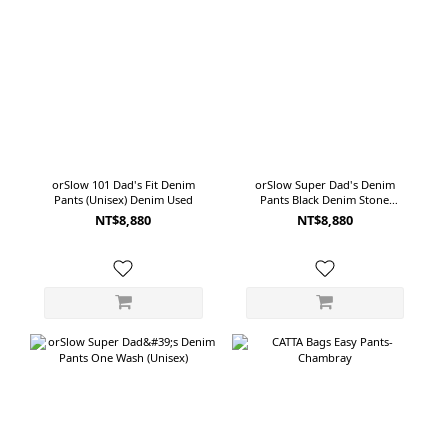
orSlow 101 Dad's Fit Denim
orSlow Super Dad's Denim
Pants (Unisex) Denim Used
Pants Black Denim Stone
(Unisex)
NT$8,880
NT$8,880