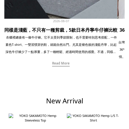
2026-08-07
同樣是淺藍，不只有一種剪裁，5款日本丹寧牛仔褲比較
36
衣櫃裡總會有一條牛仔褲。它不太受到季節限制，也不需要特別思考搭配，一件
台灣的夏天，常常
素色T-shirt、一雙習慣穿的鞋，就能自然出門。尤其是褪色後的淺藍丹寧，比起
36°
深色牛仔褲少了一點厚重，多了一種輕鬆、經過時間使用的感覺。不過，同樣是
情。所
淺藍色、同樣是寬版牛仔褲，實際穿起來卻可能完全不同。腰線的高度、褲襠的
Read More
Twelve 
深淺、大腿到褲腳的寬度，以及丹寧本身的厚度與柔軟度，都會改變整體比例。
諾羊
有些保留傳統工作褲的寬鬆感，有些以現代方式重新調整線條，也有些刻意放大
單，但
份量，讓牛仔褲成為整套穿搭的主角。這次我們挑選了五款日本品牌的淺藍丹寧
異。這
寬褲，並以相近的白色上衣與黑鞋搭配，直接比較它們在剪裁、布料與穿著氣氛
穿得清
上的差異。從 Painter Pants、Wide Fit到Baggy Pants，看起來相似的藍色，其
New Arrival
衫 × 
實各自有著完全不同的個性。 -----------------------------------------------------------
襯衫
- 01｜orSlow Wide Fit 30’s Painter Pants最接近老式工作褲的自然寬度orSlow
感。 
一直擅長從軍裝、工作服與經典美式服裝中尋找靈感，再透過日本製作與現代比
Recy
例，重新整理成適合現在日常穿著的樣子。這款 Wide Fit 30’s Painter Pants 以
來透氣