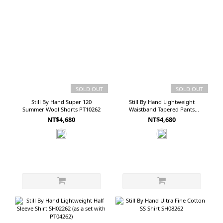
SOLD OUT
SOLD OUT
Still By Hand Super 120
Still By Hand Lightweight
Summer Wool Shorts PT10262
Waistband Tapered Pants
PT04262 (as a set with SH02262)
NT$4,680
NT$4,680