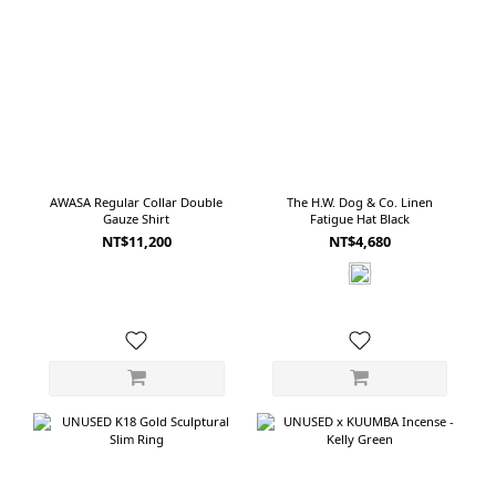
穿著時容易產生的悶熱與異味感。這套適合想在夏天穿得有質感，但又不想太正
式的人。成套穿不費力，卻很完整。 ------------------------------------------- LOOK
03｜淺灰機能短袖襯衫 × Merino 內搭第三套以淺灰色短袖襯衫為主，視覺清
爽，也很適合城市日常。 上衣:Product Twelve Ventilation Short Sleeve Shirt
Light Grey 使用超防潑水 COOL DOTS 面料，透過特殊原料與織物結構做出透氣
孔洞，提升高溫天氣下的舒適度。面料表面經過撥水處理，可以應付夏季突然的
小雨或潮濕環境。為了減少合成纖維常見的光澤感，布料經過成衣染色與折痕處
理，呈現更自然的霧面質地。看起來不像戶外機能服，更像一件乾淨、好搭的日
AWASA Regular Collar Double
The H.W. Dog & Co. Linen
Gauze Shirt
Fatigue Hat Black
常襯衫。 內搭:Product Twelve Super 140’S Merino Tank Top 內搭的極細美麗
NT$11,200
NT$4,680
諾羊毛背心，負責處理夏天最需要的吸濕、抗菌與防臭。即使長時間外出，也能
讓貼身層維持比較穩定的舒適感。這套適合逛街、外出移動，或是想用一件乾淨
短袖襯衫完成夏季穿搭的時候。 好看的機能，才是夏天真正需要的衣服夏天的
衣服不能只是好看。 在台灣這樣高溫又潮濕的環境裡，穿起來是否透氣、乾爽、
快乾，甚至能不能減少異味，都是很實際的需求。但機能服也不一定要看起來很
戶外、很運動。Product Twelve 把這些機能藏在乾淨的輪廓、自然的布料表情與
日常可以穿的版型裡。 所以它不是為了炫耀機能，而是讓你在真正炎熱的夏天
裡，還能舒服地穿出自己的樣子。36°C 的日子還會持續很久。 選幾件輕薄、清
爽、好搭又有質感的夏季單品，會讓每天出門都輕鬆一點。