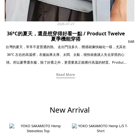
2026-07-27
36°C的夏天，還是想穿得好看一點 / Product Twelve
夏季機能穿搭
EAR
台灣的夏天，常常不是普通的熱。 走出門沒多久，體感就像快融化一樣，尤其在
36°C 左右的高溫裡，衣服如果太厚、太悶、太黏，很快就會讓人失去穿搭的心
情。所以夏季選衣服，除了好看之外，更需要真正能應付高溫的材質。Product
Twelve 的夏季單品，很適合這樣的天氣。 品牌將聚酯纖維、Lyocell、超細美麗
Read More
諾羊毛等機能面料，放進日常可以穿著的襯衫、短褲與內搭裡。看起來乾淨簡
單，但實際穿著時，能感受到輕薄、透氣、快乾、吸濕，以及抗菌防臭的舒適差
異。這次我們整理了三套適合夏季的 Product Twelve 穿搭，讓炎熱的日常也能
穿得清爽、有型，不需要因為天氣太熱而變得太隨便。 LOOK 01｜棕色機能襯
New Arrival
衫 × 羊毛泡泡紗短褲LOOK 01｜棕色機能襯衫 × 羊毛泡泡紗短褲這套以棕色短袖
襯衫搭配棕色羊毛機能短褲，整體感覺沉穩、輕鬆，也有一點夏季戶外的自然
感。 上衣:Product Twelve Ventilation Short Sleeve Shirt Brown 使用
Recycled Dry Dot Air 機能面料，布料透過特殊紗線與織法形成細緻孔洞，穿起