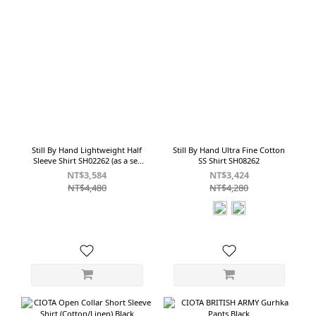
Still By Hand Lightweight Half
Still By Hand Ultra Fine Cotton
Sleeve Shirt SH02262 (as a set
SS Shirt SH08262
with PT04262)
NT$3,584
NT$3,424
NT$4,480
NT$4,280