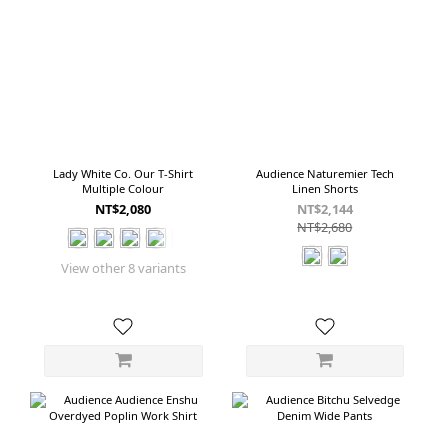
Lady White Co. Our T-Shirt
Audience Naturemier Tech
Multiple Colour
Linen Shorts
NT$2,080
NT$2,144
NT$2,680
View other 8 variants