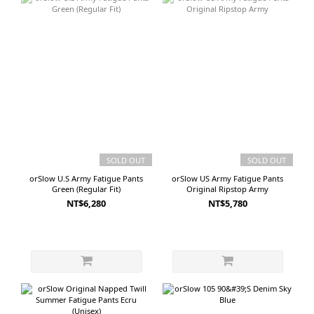
SOLD OUT
SOLD OUT
orSlow U.S Army Fatigue Pants
orSlow US Army Fatigue Pants
Green (Regular Fit)
Original Ripstop Army
NT$6,280
NT$5,780