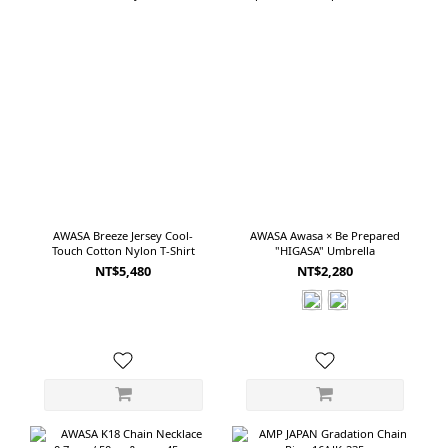
AWASA Breeze Jersey Cool-
AWASA Awasa × Be Prepared
Touch Cotton Nylon T-Shirt
"HIGASA" Umbrella
NT$5,480
NT$2,280