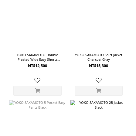
YOKO SAKAMOTO Double
YOKO SAKAMOTO Shirt Jacket
Pleated Wide Easy Shorts
Charcoal Gray
Charcoal Gray
NT$12,500
NT$15,300