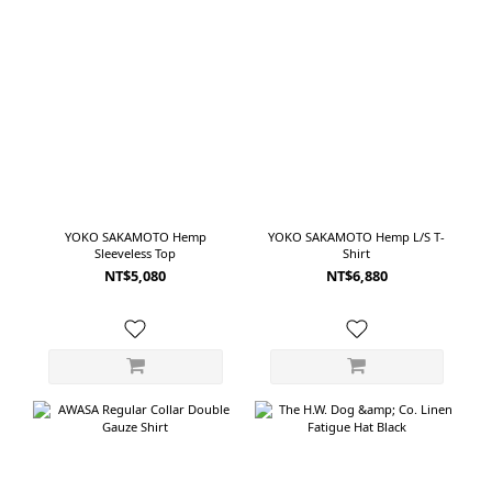
來透氣、不悶熱。霧面低光澤的表情，也讓它不像一般機能服那麼運動感，日常
穿起來更自然。 短褲:Product Twelve Techno Wool Sucker Training Shorts 短
褲採用超細美麗諾羊毛與尼龍交織的機能泡泡紗面料，觸感乾爽親膚。布面帶有
細緻立體感，能讓布料與肌膚之間保有一點空氣，不容易黏在身上。 內
搭:Product Twelve Super 140’S Merino Tank Top 內搭使用 16.5 微米極細美麗
諾羊毛，柔軟不刺癢。美麗諾羊毛本身具備吸濕、溫度調節、抗菌與防臭特性，
很適合在悶熱天氣裡作為貼身內搭。這套適合日常出門、旅行、假日散步，也很
適合想穿得輕鬆但不想太休閒的時候。 ------------------------------------------
- LOOK 02｜Lyocell 開領襯衫 × 同素材短褲第二套是更完整的夏季套裝感。 同
YOKO SAKAMOTO Hemp
YOKO SAKAMOTO Hemp L/S T-
素材的襯衫與短褲搭在一起，視覺上乾淨俐落，穿著上也很輕鬆。有灰及黑兩
Sleeveless Top
Shirt
NT$5,080
NT$6,880
色。 上衣:Product Twelve Open Collar Short Sleeve Shirt 使用 Lyocell
Taffeta 面料，在日本兵庫西脇的傳統織布產地製作。布料有類似人造絲的細緻光
澤與柔軟垂墜感，同時也具備良好的吸濕與吸水性。前肩與背部加入皺褶設計，
讓身體與衣服之間多一點空間，夏天穿起來比較不會貼膚。側擺開衩也增加活動
時的輕鬆感。 短褲:Product Twelve Easy Short Trousers 短褲同樣使用 Lyocell
Taffeta 面料，延續柔軟、輕盈與自然垂墜的特性。成套穿很有完整度，分開搭配
T-Shirt 或襯衫也很實用。 內搭:Product Twelve Super 140’S Merino Tank Top
內搭一樣選擇超細美麗諾羊毛背心，讓貼身層保持乾爽舒適，也減少夏季長時間