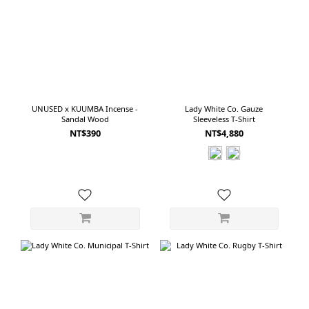
UNUSED x KUUMBA Incense -
Lady White Co. Gauze
Sandal Wood
Sleeveless T-Shirt
NT$390
NT$4,880