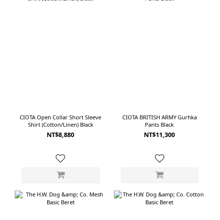
CIOTA Open Collar Short Sleeve
CIOTA BRITISH ARMY Gurhka
Shirt (Cotton/Linen) Black
Pants Black
NT$8,880
NT$11,300