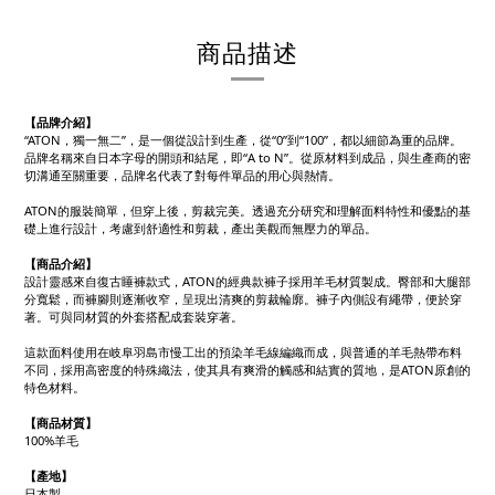
商品描述
【品牌介紹】
“ATON，獨一無二”，是一個從設計到生產，從“0”到“100”，都以細節為重的品牌。
品牌名稱來自日本字母的開頭和結尾，即“A to N”。從原材料到成品，與生產商的密
切溝通至關重要，品牌名代表了對每件單品的用心與熱情。
ATON的服裝簡單，但穿上後，剪裁完美。透過充分研究和理解面料特性和優點的基
礎上進行設計，考慮到舒適性和剪裁，產出美觀而無壓力的單品。
【商品介紹】
設計靈感來自復古睡褲款式，ATON的經典款褲子採用羊毛材質製成。臀部和大腿部
分寬鬆，而褲腳則逐漸收窄，呈現出清爽的剪裁輪廓。褲子內側設有繩帶，便於穿
著。可與同材質的外套搭配成套裝穿著。
這款面料使用在岐阜羽島市慢工出的預染羊毛線編織而成，與普通的羊毛熱帶布料
不同，採用高密度的特殊織法，使其具有爽滑的觸感和結實的質地，是ATON原創的
特色材料。
【商品材質】
100%羊毛
【產地
】
日本製