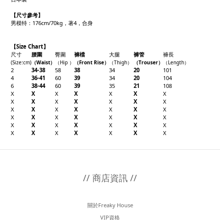
【
尺寸參考】
男模特：176cm/70kg，著4，合身
【Size Chart】
尺寸
腰圍
臀圍
褲檔
大腿
褲管
褲長
(Size
:cm)
（W
aist）
（
Hip
）
（F
ront Rise）
（
Thigh
）
（Trouser
）
（
Length
）
2
34-38
58
38
34
20
101
4
36-41
60
39
34
20
104
6
38-44
60
39
35
21
108
X
X
X
X
X
X
X
X
X
X
X
X
X
X
X
X
X
X
X
X
X
X
X
X
X
X
X
X
X
X
X
X
X
X
X
X
X
X
X
X
X
X
// 商店資訊 //
關於Freaky House
VIP資格