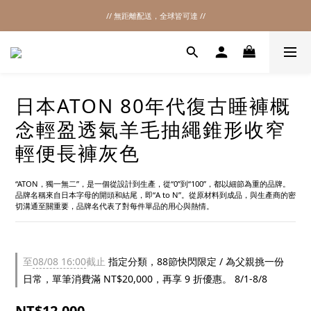
// 無距離配送，全球皆可達 //
2026SS SALE
2026SS SALE
日本ATON 80年代復古睡褲概
念輕盈透氣羊毛抽繩錐形收窄
輕便長褲灰色
“ATON，獨一無二”，是一個從設計到生產，從“0”到“100”，都以細節為重的品牌。
品牌名稱來自日本字母的開頭和結尾，即“A to N”。從原材料到成品，與生產商的密
切溝通至關重要，品牌名代表了對每件單品的用心與熱情。
至
08/08 16:00
截止
指定分類，88節快閃限定 / 為父親挑一份
日常，單筆消費滿 NT$20,000，再享 9 折優惠。 8/1-8/8
NT$12,000