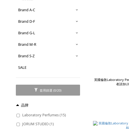
Brand A-C
Brand D-F
Brand G-L
Brand M-R
Brand S-Z
SALE
英國倫敦Laboratory Per
者請加LIN
套用篩選
(0/20)
品牌
Laboratory Perfumes (15)
JORUM STUDIO (1)