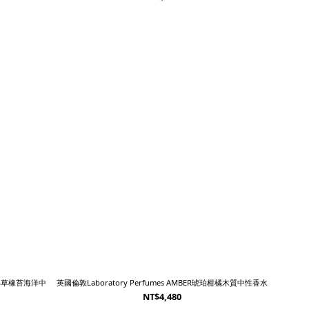
聖彼得草橡苔海洋中
英國倫敦Laboratory Perfumes AMBER琥珀柑橘木質中性香水
NT$4,480