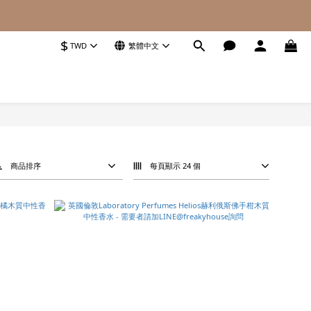
$
TWD
繁體中文
商品排序
每頁顯示 24 個