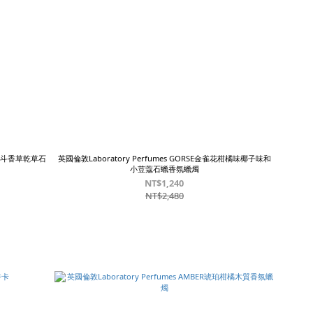
拉斯菸斗香草乾草石
英國倫敦Laboratory Perfumes GORSE金雀花柑橘味椰子味和
小荳蔻石蠟香氛蠟燭
NT$1,240
NT$2,480