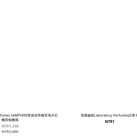
erfumes SAMPHIRE聖彼得草橡苔海洋石
英國倫敦Laboratory Perfumes試香
蠟香氛蠟燭
NT$1
NT$1,240
NT$2,480