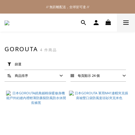
// 無距離配送，全球皆可達 //
2026SS SALE
2026SS SALE
GOROUTA
4 件商品
套
用
篩選
篩
選
(0/20)
商品排序
每頁顯示 24 個
品
牌
GOROUTA
(4)
價格
(NT$)