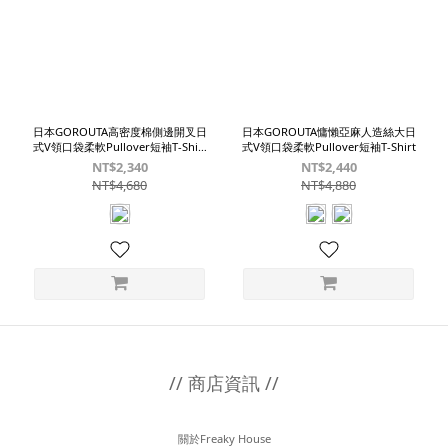
色
(1)
米
色
(1)
日本GOROUTA高密度棉側邊開叉日
日本GOROUTA慵懶亞麻人造絲大日
式V領口袋柔軟Pullover短袖T-Shirt
式V領口袋柔軟Pullover短袖T-Shirt
白色
NT$2,340
NT$2,440
NT$4,680
NT$4,880
// 商店資訊 //
關於Freaky House