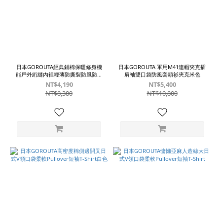
~
尺
寸
日本GOROUTA經典鋪棉保暖修身機
日本GOROUTA 軍用M41連帽夾克插
能戶外絎縫內裡輕薄防撕裂防風防水
肩袖雙口袋防風套頭衫夾克米色
M
休閒長褲黑
NT$4,190
NT$5,400
(4)
NT$8,380
NT$10,800
S
(4)
顏
色
黑
(2)
炭
灰
(1)
白