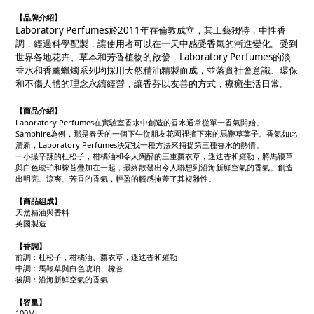
【品牌介紹】
Laboratory Perfumes於2011年在倫敦成立，其工藝獨特，中性香
調，經過科學配製，讓使用者可以在一天中感受香氣的漸進變化。受到
世界各地花卉、草本和芳香植物的啟發，Laboratory Perfumes的淡
香水和香薰蠟燭系列均採用天然精油精製而成，並落實社會意識、環保
和不傷人體的理念永續經營，讓香芬以友善的方式，療癒生活日常。
【商品介紹】
Laboratory Perfumes在實驗室香水中創造的香水通常從單一香氣開始。
Samphire為例，那是春天的一個下午從朋友花園裡摘下來的馬鞭草葉子。香氣如此
清新，Laboratory Perfumes決定找一種方法來捕捉第三種香水的熱情。
一小撮辛辣的杜松子，柑橘油和令人陶醉的三重薰衣草，迷迭香和羅勒，將馬鞭草
與白色琥珀和橡苔疊加在一起，最終散發出令人聯想到沿海新鮮空氣的香氣。創造
出明亮、涼爽、芳香的香氣，輕盈的觸感掩蓋了其複雜性。
【商品組成】
天然精油與香料
英國製造
【
香調
】
前調：杜松子，柑橘油、薰衣草，迷迭香和羅勒
中調：馬鞭草與白色琥珀、橡苔
後調：沿海新鮮空氣的香氣
【
容量
】
100ML