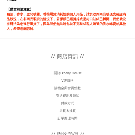
【
購買前請注意
】
精油、香水、空間噴霧、香椎屬於消耗性的個人用品，請於收到商品後優先確認商
品狀況，在非商品瑕疵的情況下，若膠膜已經拆掉或是封口貼紙已拆開，我們就沒
有辦法為您進行退貨了，因為我們無法將包裝不完整或客人噴過的香水轉賣給其他
人，希望您能諒解。
// 商店資訊 //
關於Freaky House
VIP資格
購物金與會員點數
寄送費用及須知
付款方式
退貨＆換貨
訂單處理時間
// 聯絡我們 //