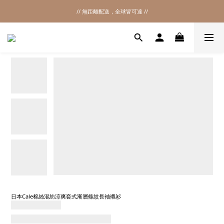
// 無距離配送，全球皆可達 //
2026SS SALE
2026SS SALE
日本Cale棉絲混紡涼爽套式漸層條紋長袖襯衫