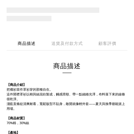
商品描述
送貨及付款方式
顧客評價
商品描述
【商品介紹】
把襯衫當作罩衫穿的那種自在。
這件開襟罩衫以棉與絲混紡製成，觸感滑順、帶一點細緻光澤，布料落下來的線條
很乾淨。
淺藍直條紋清爽耐看，寬鬆版型不貼身，敞開就像輕外套——夏天與換季都能派上
用場。
【商品材質】
70%棉，30%絲
【產地】