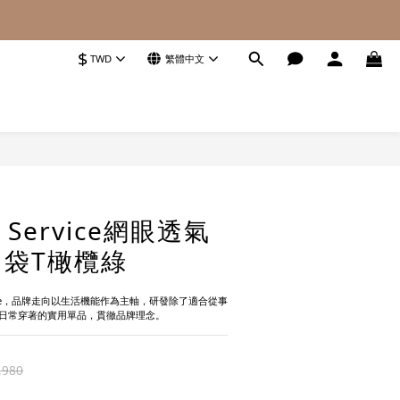
$
TWD
繁體中文
立即購買
 Service網眼透氣
袋T橄欖綠
vice，品牌走向以生活機能作為主軸，研發除了適合從事
日常穿著的實用單品，貫徹品牌理念。
,980