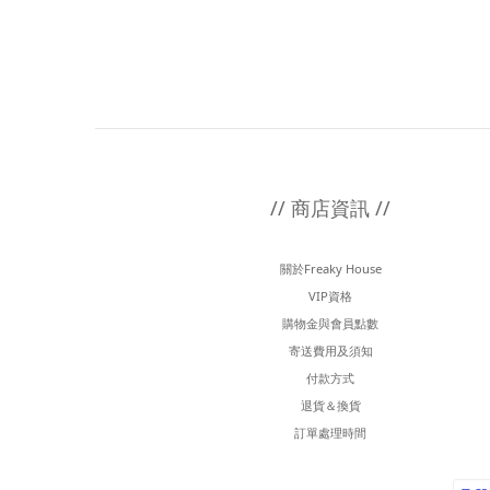
// 商店資訊 //
關於Freaky House
VIP資格
購物金與會員點數
寄送費用及須知
付款方式
退貨＆換貨
訂單處理時間