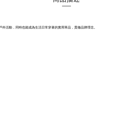
合從事戶外活動，同時也能成為生活日常穿著的實用單品，貫徹品牌理念。