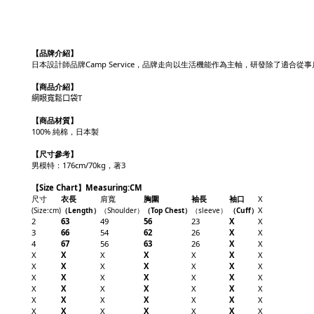
【品牌介紹】
日本設計師品牌Camp Service，品牌走向以生活機能作為主軸，研發除了適
【商品介紹】
網眼寬鬆口袋T
【商品材質】
100%
純棉，日本製
【尺寸參考】
男模特：176cm/70kg，著3
【Size Chart】Measuring:CM
尺寸
衣長
肩寬
胸圍
袖長
袖口
X
X
(Size
:cm
)
（
Length
）
（
Shoulder
）
（Top
Chest
）
（sleeve
）
（
Cuff
）
2
63
49
56
23
X
X
3
66
54
62
26
X
X
4
67
56
63
26
X
X
X
X
X
X
X
X
X
X
X
X
X
X
X
X
X
X
X
X
X
X
X
X
X
X
X
X
X
X
X
X
X
X
X
X
X
X
X
X
X
X
X
X