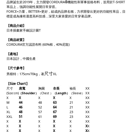
品牌誕生於2019年，主力開發CORDURA
®
機能性和軍事規格布料，並用於T-SHIRT
單品上，強調功能性展開日常穿搭。
FORCE=力量，BETTER=更好，組成的品牌名稱，力求開發出更好的功能性單品，目
標是成為擁有適度高科技感，深受大家喜愛的日常穿著品牌。
【商品介紹】
日本插畫家手繪設計圖T
【商品材質】
CORDURA官方認證布料 (60%棉，40%尼龍)
【產地】
日本設計，中國生產
【
尺寸參考】
尺寸
男模特：175cm/70kg，著
XL
【Size Chart】
尺寸
肩寬
胸圍
衣長
袖長
X
X
X
(Size
:cm)
（Shoulder
）
（Chest
）
（Length
）
（
Sleeve
）
X
X
X
X
X
X
X
X
M
44
48
63
21
X
X
L
46
52
64
21
X
X
XL
48
57
67
23
X
X
XXL
51
61
69
23
X
X
X
X
X
X
X
X
X
X
X
X
X
X
X
X
X
X
X
X
X
X
X