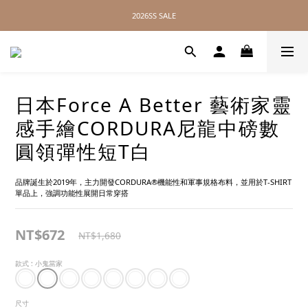
2026SS SALE
2026SS SALE
// 無距離配送，全球皆可達 //
2026SS SALE
日本Force A Better 藝術家靈
感手繪CORDURA尼龍中磅數
圓領彈性短T白
品牌誕生於2019年，主力開發CORDURA®機能性和軍事規格布料，並用於T-SHIRT
單品上，強調功能性展開日常穿搭
NT$672
NT$1,680
款式
: 小鬼當家
尺寸