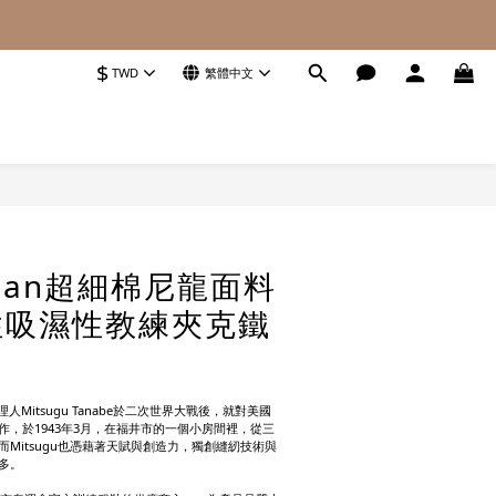
$
TWD
繁體中文
立即購買
kman超細棉尼龍面料
性吸濕性教練夾克鐵
理人Mitsugu Tanabe於二次世界大戰後，就對美國
，於1943年3月，在福井市的一個小房間裡，從三
Mitsugu也憑藉著天賦與創造力，獨創縫紉技術與
多。