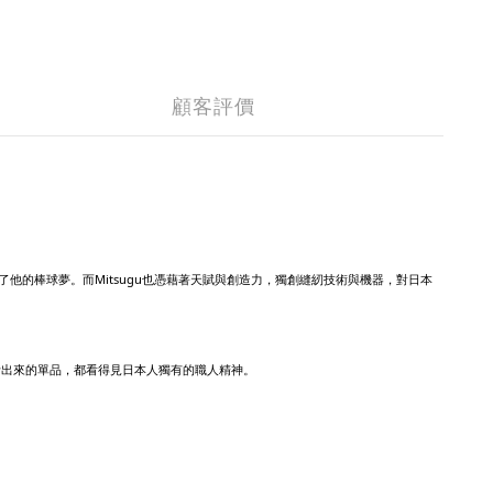
顧客評價
開啟了他的棒球夢。而Mitsugu也憑藉著天賦與創造力，獨創縫紉技術與機器，對日本
，設計出來的單品，都看得見日本人獨有的職人精神。