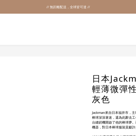
// 無距離配送，全球皆可達 //
2026SS SALE
2026SS SALE
日本Jac
輕薄微彈
灰色
Jackman來自日本福井市，主
棒球深深著迷，還為此辭去工作
台縫紉機開啟了他的棒球夢。而
機器，對日本棒球服裝貢獻許