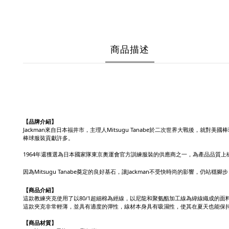
商品描述
【品牌介紹】
Jackman來自日本福井市，主理人Mitsugu Tanabe於二次世界大戰後，
棒球服裝貢獻許多。
1964年還獲選為日本國家隊東京奧運會官方訓練服裝的供應商之一，為產品品質上
因為Mitsugu Tanabe奠定的良好基石，讓Jackman不受快時尚的影響
【商品介紹】
這款教練夾克使用了以80/1超細棉為經線，以尼龍和聚氨酯加工線為緯線織成的
這款夾克非常輕薄，並具有適度的彈性，線材本身具有吸濕性，使其在夏天也能保
【商品材質】