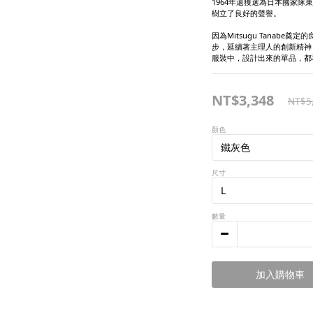
1964年還獲選為日本國家
樹立了良好的聲譽。
因為Mitsugu Tanabe
步，延續著主理人的創新精神
服裝中，設計出來的單品，都
NT$3,348
NT$5
顏色
尺寸
數量
加入購物車