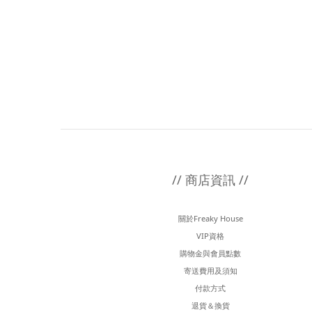
// 商店資訊 //
關於Freaky House
VIP資格
購物金與會員點數
寄送費用及須知
付款方式
退貨＆換貨