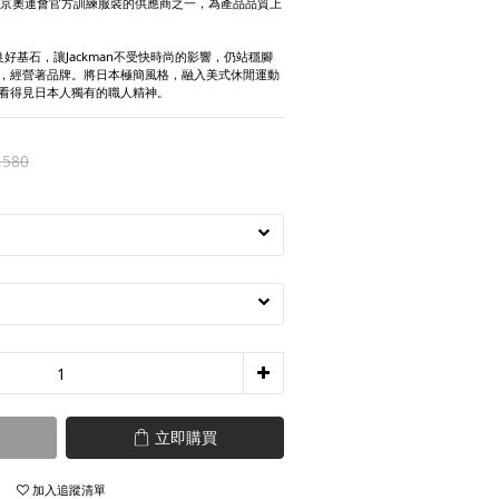
隊東京奧運會官方訓練服裝的供應商之一，為產品品質上
奠定的良好基石，讓Jackman不受快時尚的影響，仍站穩腳
，經營著品牌。將日本極簡風格，融入美式休閒運動
看得見日本人獨有的職人精神。
,580
立即購買
加入追蹤清單