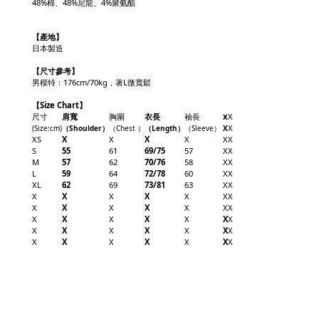
48%棉、48%尼龍、4%聚氨酯
【產地】
日本製造
【
尺寸參考】
男模特：176cm/70kg，著L微寬鬆
【Size Chart】
尺寸
肩寬
胸圍
衣長
袖長
x
X
X
(Size
:cm)
（Shoulder
）
（Chest
）
（Length
）
（
Sleeve
）
X
XS
X
X
X
X
X
X
S
55
61
69/75
57
X
X
M
57
62
70/76
58
X
X
L
59
64
72/78
60
X
X
XL
62
69
73/81
63
X
X
X
X
X
X
X
X
X
X
X
X
X
X
X
X
X
X
X
X
X
X
X
X
X
X
X
X
X
X
X
X
X
X
X
X
X