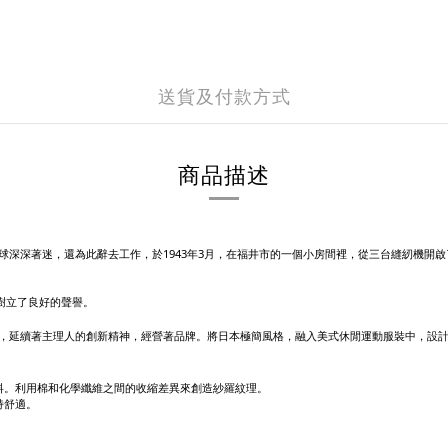
送貨及付款方式
商品描述
就對美國棒球深深著迷，還為此辭去工作，於1943年3月，在福井市的一個小房間裡，從三台縫紉機
樹立了良好的聲譽。
，仍站穩腳步，延續著主理人的創新精神，經營著品牌。將日本極簡風格，融入美式休閒運動服裝中
面料。利用棉和化學纖維之間的收縮差異來創造紗羅紋理。
持舒適。