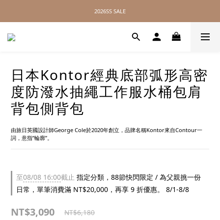
2026SS SALE
2026SS SALE
// 無距離配送，全球皆可達 //
2026SS SALE
日本Kontor經典底部弧形高密
度防潑水抽繩工作服水桶包肩
背包側背包
由旅日英國設計師George Cole於2020年創立，品牌名稱Kontor來自Contour一
詞，意指”輪廓”。
至
08/08 16:00
截止
指定分類，88節快閃限定 / 為父親挑一份
日常，單筆消費滿 NT$20,000，再享 9 折優惠。 8/1-8/8
NT$3,090
NT$6,180