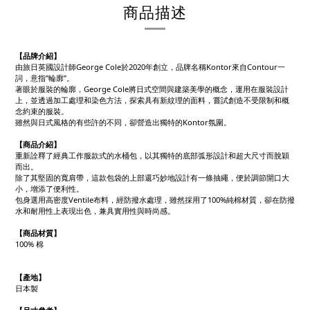
商品描述
【品牌介紹】
由旅日英國設計師George Cole於2020年創立，品牌名稱Kontor來自Contour一
詞，意指”輪廓”。
著眼於服裝的輪廓，George Cole將日式空間與建築美學的概念，運用在服裝設計
上，並透過加工處理和染色方法，探索具有新紋理的面料，嘗試創造不受限制和概
念約束的服裝。
雖然與日式風格的有些許的不同，卻營造出獨特的Kontor氛圍。
【商品介紹】
重新詮釋了經典工作服款式的水桶包，以其獨特的底部弧形設計和超大尺寸而脫穎
而出。
除了其堅固的寬肩帶，這款包袋的上部還巧妙地設計有一條抽繩，便於調節開口大
小，增添了便利性。
包身選用高密度Ventile布料，經防撥水處理，雖然採用了100%純棉材質，卻在防撥
水和耐用性上表現出色，兼具實用性與時尚感。
【商品材質】
100% 棉
【產地】
日本製