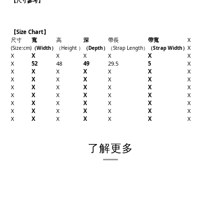
【
尺寸參考】
【Size Chart】
尺寸
寬
高
深
帶長
帶寬
X
X
(Size
:cm)
（Width
）
（Height
）
（Depth
）
（Strap Length
）
（Strap Width
）
X
X
X
X
X
X
X
X
52
48
49
29.5
5
X
X
X
X
X
X
X
X
X
X
X
X
X
X
X
X
X
X
X
X
X
X
X
X
X
X
X
X
X
X
X
X
X
X
X
X
X
X
X
X
X
X
X
X
X
X
X
X
X
X
了解更多