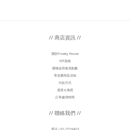
// 商店資訊 //
關於Freaky House
VIP資格
購物金與會員點數
寄送費用及須知
付款方式
退貨＆換貨
訂單處理時間
// 聯絡我們 //
電話 / 02-27216823