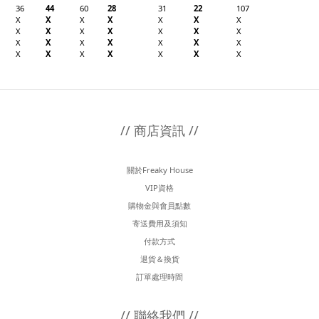
36
44
60
28
31
22
107
X
X
X
X
X
X
X
X
X
X
X
X
X
X
X
X
X
X
X
X
X
X
X
X
X
X
X
X
// 商店資訊 //
關於Freaky House
VIP資格
購物金與會員點數
寄送費用及須知
付款方式
退貨＆換貨
訂單處理時間
// 聯絡我們 //