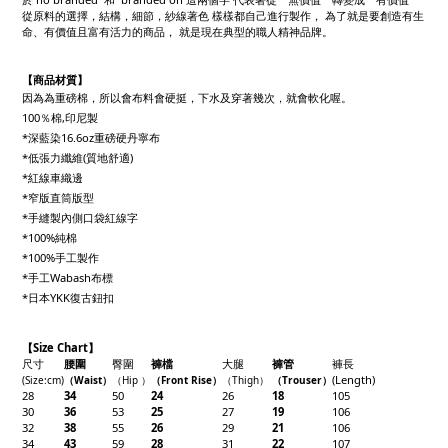
從原料的選擇，結構，細節，紗線著色 樣樣都自己進行製作， 為了就是要創造有生
命、有價值且富有活力的商品， 就是現在典型的職人精神品牌。
【商品材質】
因為為重磅棉，所以會布料會硬挺，下水及穿著幾次，就會軟化喔。
100％棉,印尼製
*深藍染16.6oz重磅硬丹寧布
*低張力纖維(質地舒適)
*紅線車織邊
*窄版直筒版型
*手縫製內側口袋紅線字
*100%純棉
*100%手工製作
*手工Wabash布標
*日本YKK復古鈕扣
【Size Chart】
尺寸
腰圍
臀圍
褲檔
大腿
褲管
褲長
(Length)
(Size
:cm
)
（
W
aist
）
（
Hip
）
（
F
ront Rise
）
（
Thigh
）
（
Trouser
）
28
34
50
24
26
18
105
30
36
53
25
27
19
106
32
38
55
26
29
21
106
34
43
59
28
31
22
107