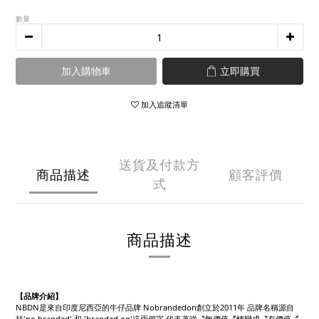
數量
加入購物車
立即購買
加入追蹤清單
送貨及付款方
商品描述
顧客評價
式
商品描述
【品牌介紹】
NBDN是來自印度尼西亞的牛仔品牌 Nobrandedon創立於2011年 品牌名稱源自
於'no branded' 和 'branded on'這兩個字 代表著從〝無價值〞轉變成〝有價值〞