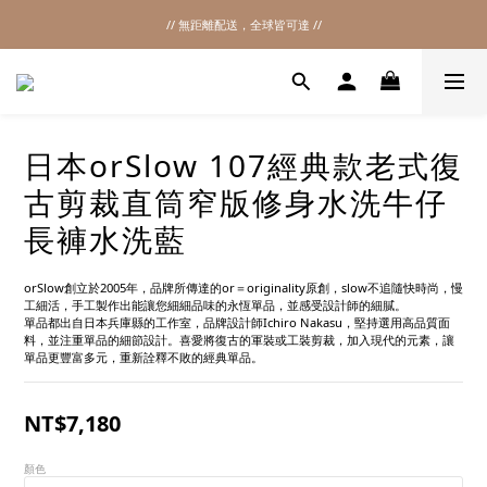
// 無距離配送，全球皆可達 //
2026SS SALE
2026SS SALE
日本orSlow 107經典款老式復
古剪裁直筒窄版修身水洗牛仔
長褲水洗藍
orSlow創立於2005年，品牌所傳達的or＝originality原創，slow不追隨快時尚，慢
工細活，手工製作出能讓您細細品味的永恆單品，並感受設計師的細膩。
單品都出自日本兵庫縣的工作室，品牌設計師Ichiro Nakasu，堅持選用高品質面
料，並注重單品的細節設計。喜愛將復古的軍裝或工裝剪裁，加入現代的元素，讓
單品更豐富多元，重新詮釋不敗的經典單品。
NT$7,180
顏色