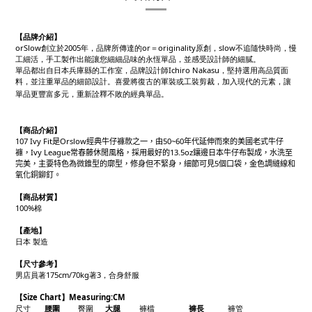
【品牌介紹】
orSlow創立於2005年，品牌所傳達的or＝originality原創，slow不追隨快時尚，慢
工細活，手工製作出能讓您細細品味的永恆單品，並感受設計師的細膩。
單品都出自日本兵庫縣的工作室，品牌設計師Ichiro Nakasu，堅持選用高品質面
料，並注重單品的細節設計。喜愛將復古的軍裝或工裝剪裁，加入現代的元素，讓
單品更豐富多元，重新詮釋不敗的經典單品。
【商品介紹】
107 Ivy Fit是Orslow經典牛仔褲款之一，由50~60年代延伸而來的美國老式牛仔
褲，Ivy League常春藤休閒風格，採用最好的13.5oz鑲邊日本牛仔布製成，水洗至
完美，主要特色為微錐型的廓型，修身但不緊身，細節可見5個口袋，金色調縫線和
氧化銅鉚釘。
【商品材質】
100%棉
【產地】
日本 製造
【尺寸參考】
男店員著175cm/70kg著3，合身舒服
【Size Chart】Measuring:CM
尺寸
腰圍
臀圍
大腿
褲檔
褲長
褲管