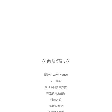
// 商店資訊 //
關於Freaky House
VIP資格
購物金與會員點數
寄送費用及須知
付款方式
退貨＆換貨