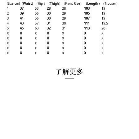
(Size
:cm)
（W
aist）
（
Hip
）
（Thigh
）
（
Front Rise
）
（Length
）
（
Trouser
）
1
37
53
28
28
103
19
2
39
56
30
29
105
19
3
41
56
30
29
107
19
4
43
57
31
30
111
19.5
5
45
60
32
31
113
20
X
X
X
X
X
X
X
X
X
X
X
X
X
X
X
X
X
X
X
X
X
X
X
X
X
X
X
X
X
X
X
X
X
X
X
了解更多