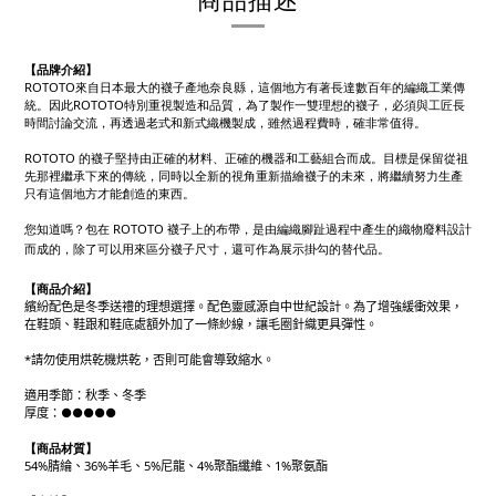
【品牌介紹】
ROTOTO來自日本最大的襪子產地奈良縣，這個地方有著長達數百年的編織工業傳
統。因此ROTOTO特別重視製造和品質，為了製作一雙理想的襪子，必須與工匠長
時間討論交流，再透過老式和新式織機製成，雖然過程費時，確非常值得。
ROTOTO 的襪子堅持由正確的材料、正確的機器和工藝組合而成。目標是保留從祖
先那裡繼承下來的傳統，同時以全新的視角重新描繪襪子的未來，將繼續努力生產
只有這個地方才能創造的東西。
您知道嗎？包在 ROTOTO 襪子上的布帶，是由編織腳趾過程中產生的織物廢料設計
而成的，除了可以用來區分襪子尺寸，還可作為展示掛勾的替代品。
【商品介紹】
繽紛配色是冬季送禮的理想選擇。配色靈感源自中世紀設計。為了增強緩衝效果，
在鞋頭、鞋跟和鞋底處額外加了一條紗線，讓毛圈針織更具彈性。
*請勿使用烘乾機烘乾，否則可能會導致縮水。
適用季節：秋季、冬季
厚度：●●●●●
【商品材質】
54%腈綸、36%羊毛、5%尼龍、4%聚酯纖維、1%聚氨酯