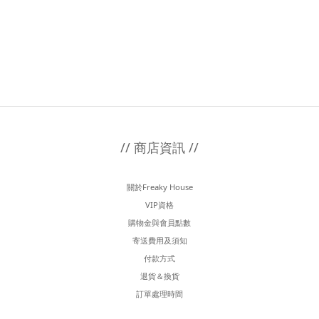
// 商店資訊 //
關於Freaky House
VIP資格
購物金與會員點數
寄送費用及須知
付款方式
退貨＆換貨
訂單處理時間