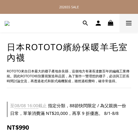
2026SS SALE
2026SS SALE
// 無距離配送，全球皆可達 //
2026SS SALE
日本ROTOTO繽紛保暖羊毛室
內襪
ROTOTO來自日本最大的襪子產地奈良縣，這個地方有著長達數百年的編織工業傳
統。因此ROTOTO特別重視製造和品質，為了製作一雙理想的襪子，必須與工匠長
時間討論交流，再透過老式和新式織機製成，雖然過程費時，確非常值得。
至
08/08 16:00
截止
指定分類，88節快閃限定 / 為父親挑一份
日常，單筆消費滿 NT$20,000，再享 9 折優惠。 8/1-8/8
NT$990