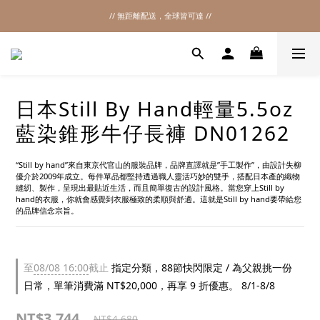
// 無距離配送，全球皆可達 //
2026SS SALE
2026SS SALE
日本Still By Hand輕量5.5oz
藍染錐形牛仔長褲 DN01262
“Still by hand”來自東京代官山的服裝品牌，品牌直譯就是”手工製作”，由設計失柳
優介於2009年成立。每件單品都堅持透過職人靈活巧妙的雙手，搭配日本產的織物
縫紉、製作，呈現出最貼近生活，而且簡單復古的設計風格。當您穿上Still by 
hand的衣服，你就會感覺到衣服極致的柔順與舒適。這就是Still by hand要帶給您
的品牌信念宗旨。
至
08/08 16:00
截止
指定分類，88節快閃限定 / 為父親挑一份
日常，單筆消費滿 NT$20,000，再享 9 折優惠。 8/1-8/8
NT$3,744
NT$4,680