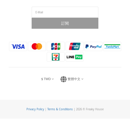
訂閱
$
TWD
繁體中文
Privacy Policy
|
Terms & Conditions
| 2026 © Freaky House
立即購買