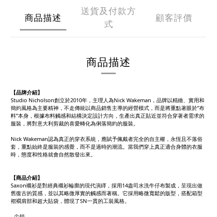
送貨及付款方
商品描述
顧客評價
式
商品描述
【品牌介紹】
Studio Nicholson創立於2010年，主理人為Nick Wakeman，品牌以精緻、實用和
簡約風格為主要精神，不走傳統以商品銷售主導的經營模式，而是將重點著眼於”布
料”本身，根據布料觸感和結構決定設計方向，生產出真正貼近並符合穿著者需求的
服裝，將對意大利剪裁的喜愛轉化為俐落簡約的服裝。
Nick Wakeman認為真正的穿衣系統，應賦予佩戴者完全的自主權，永恆且不落俗
套，重點始終是服裝的感覺，而不是過時的潮流。當我們穿上真正適合身體的衣服
時，態度和性格就會自然散發出來。
【商品介紹】
Saxon襯衫是對經典襯衫輪廓的現代演繹，採用14盎司水洗牛仔布製成，呈現出做
舊復古的質感，並以其略微厚實的觸感而著稱。它採用略微寬鬆的版型，搭配箱型
褶襉肩部和超大貼袋，體現了SN一貫的工裝風格。
- 尖領