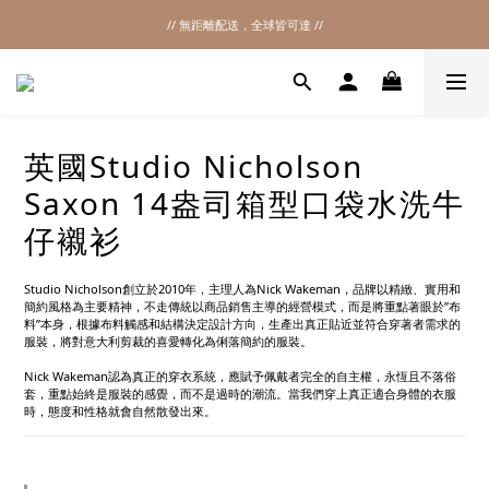
// 無距離配送，全球皆可達 //
2026SS SALE
2026SS SALE
英國Studio Nicholson
Saxon 14盎司箱型口袋水洗牛
仔襯衫
Studio Nicholson創立於2010年，主理人為Nick Wakeman，品牌以精緻、實用和
簡約風格為主要精神，不走傳統以商品銷售主導的經營模式，而是將重點著眼於”布
料”本身，根據布料觸感和結構決定設計方向，生產出真正貼近並符合穿著者需求的
服裝，將對意大利剪裁的喜愛轉化為俐落簡約的服裝。
Nick Wakeman認為真正的穿衣系統，應賦予佩戴者完全的自主權，永恆且不落俗
套，重點始終是服裝的感覺，而不是過時的潮流。當我們穿上真正適合身體的衣服
時，態度和性格就會自然散發出來。