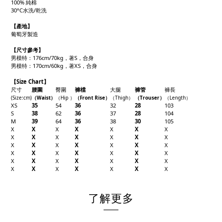
100% 純棉
30°C水洗/乾洗
【產地
】
葡萄牙製造
【
尺寸參考】
男模特：176cm/70kg，著S，合身
男模特：170cm/60kg，著XS，合身
【Size Chart】
尺寸
腰圍
臀圍
褲檔
大腿
褲管
褲長
(Size
:cm)
（W
aist）
（
Hip
）
（F
ront Rise）
（
Thigh
）
（Trouser
）
（
Length
）
XS
35
54
36
32
28
103
S
38
62
36
37
28
104
M
39
64
36
38
30
105
X
X
X
X
X
X
X
X
X
X
X
X
X
X
X
X
X
X
X
X
X
X
X
X
X
X
X
X
X
X
X
X
X
X
X
X
X
X
X
X
X
X
了解更多