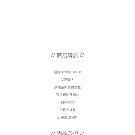
// 商店資訊 //
關於Freaky House
VIP資格
購物金與會員點數
寄送費用及須知
付款方式
退貨＆換貨
訂單處理時間
// 聯絡我們 //