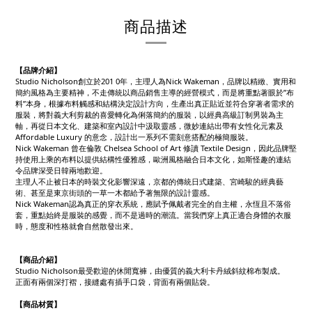
商品描述
【品牌介紹】
Studio Nicholson創立於201 0年，主理人為Nick Wakeman，品牌以精緻、實用和
簡約風格為主要精神，不走傳統以商品銷售主導的經營模式，而是將重點著眼於”布
料”本身，根據布料觸感和結構決定設計方向，生產出真正貼近並符合穿著者需求的
服裝，將對義大利剪裁的喜愛轉化為俐落簡約的服裝，以經典高級訂制男裝為主
軸，再從日本文化、建築和室內設計中汲取靈感，微妙連結出帶有女性化元素及
Affordable Luxury 的意念，設計出一系列不需刻意搭配的極簡服裝。
Nick Wakeman 曾在倫敦 Chelsea School of Art 修讀 Textile Design，因此品牌堅
持使用上乘的布料以提供結構性優雅感，歐洲風格融合日本文化，如斯怪趣的連結
令品牌深受日韓兩地歡迎。
主理人不止被日本的時裝文化影響深遠，京都的傳統日式建築、宮崎駿的經典藝
術、甚至是東京街頭的一草一木都給予著無限的設計靈感。
Nick Wakeman認為真正的穿衣系統，應賦予佩戴者完全的自主權，永恆且不落俗
套，重點始終是服裝的感覺，而不是過時的潮流。當我們穿上真正適合身體的衣服
時，態度和性格就會自然散發出來。
【商品介紹】
Studio Nicholson最受歡迎的休閒寬褲，由優質的義大利卡丹絨斜紋棉布製成。
正面有兩個深打褶，接縫處有插手口袋，背面有兩個貼袋。
【商品材質】