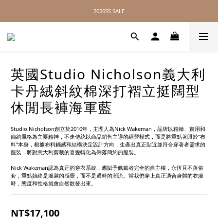
2026SS SALE
2026SS SALE
// 無距離配送，全球皆可達 //
2026SS SALE
英國Studio Nicholson義大利
卡丹絨斜紋棉深打褶立挺闊型
休閒長褲海軍藍
Studio Nicholson創立於2010年，主理人為Nick Wakeman，品牌以精緻、實用和
簡約風格為主要精神，不走傳統以商品銷售主導的經營模式，而是將重點著眼於”布
料”本身，根據布料觸感和結構決定設計方向，生產出真正貼近並符合穿著者需求的
服裝，將對意大利剪裁的喜愛轉化為俐落簡約的服裝。
Nick Wakeman認為真正的穿衣系統，應賦予佩戴者完全的自主權，永恆且不落俗
套，重點始終是服裝的感覺，而不是過時的潮流。當我們穿上真正適合身體的衣服
時，態度和性格就會自然散發出來。
NT$17,100