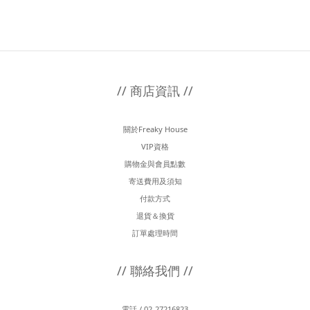
// 商店資訊 //
關於Freaky House
VIP資格
購物金與會員點數
寄送費用及須知
付款方式
退貨＆換貨
訂單處理時間
// 聯絡我們 //
電話 / 02-27216823