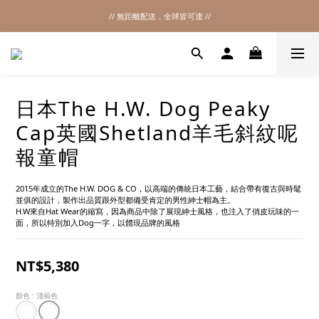
// 無距離配送，全球皆可達 //
2026SS SALE
2026SS SALE
日本The H.W. Dog Peaky
Cap英國Shetland羊毛斜紋呢
報童帽
2015年成立的The H.W. DOG & CO，以高端的傳統日本工藝，結合帶有復古與時髦
並俱的設計，製作出品質跟外型都備受肯定的男性紳士帽為主。
H.W來自Hat Wear的縮寫，因為商品中除了展現紳士風格，也注入了俏皮玩味的一
面，所以特別加入Dog一字，以體現品牌的風格
NT$5,380
顏色
: 淺褐色