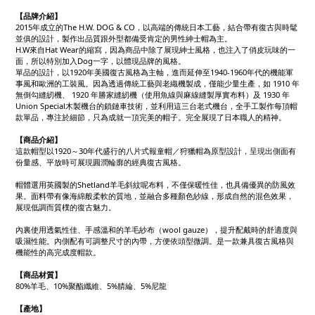
【品牌介紹】
2015年成立的The H.W. DOG & CO，以高端的傳統日本工藝，結合帶有復古與時髦
並俱的設計，製作出品質跟外型都備受肯定的男性紳士帽為主。
H.W來自Hat Wear的縮寫，因為商品中除了展現紳士風格，也注入了俏皮玩味的一
面，所以特別加入Dog一字，以體現品牌的風格。
單品的設計，以1920年美國復古風格為主軸，進而延伸至1940-1960年代的機能軍
事風和歐洲的工裝風。因為透過傳統工藝與老織機製成，僅能少量生產，如 1910 年
無倒勾縫紉機、 1920 年勝家縫紉機（使用魚線與麻線縫製厚實布料）及 1930 年
Union Special木製機台的鎖鏈車技術，並利用這三台老式機台，全手工製作每頂帽
款單品，專注於細節，只為成就一頂完美的帽子。完全展現了日本職人的精神。
【商品介紹】
這款帽型以1920～30年代盛行的八片式報童帽／狩獵帽為原型設計，呈現出側面有
份量感、平放時可展現圓潤輪廓的經典復古風格。
帽體選用英國製的Shetland羊毛斜紋呢布料，不僅保暖性佳，也具備優異的防風效
果。面料帶有像海綿般柔軟的質地，並融合多種顏色紗線，形成自然的混色效果，
展現低調而質樸的復古魅力。
內裏使用透氣性佳、手感溫和的羊毛紗布（wool gauze），提升配戴時的舒適度與
吸濕性能。內側配有可調整尺寸的內帶，方便依頭型微調。是一款兼具復古風格與
機能性的高完成度帽款。
【商品材質】
80%羊毛、10%聚酯纖維、5%腈綸、5%尼龍
【產地】