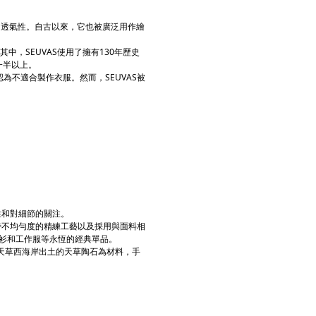
和透氣性。自古以來，它也被廣泛用作繪
其中，SEUVAS使用了擁有130年歷史
的一半以上。
為不適合製作衣服。然而，SEUVAS被
。
性和對細節的關注。
獨特不均勻度的精練工藝以及採用與面料相
發襯衫和工作服等永恆的經典單品。
本縣天草西海岸出土的天草陶石為材料，手