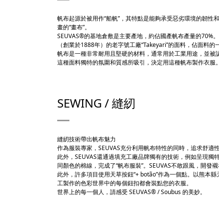
帆布起源於被用作“船帆”，其特點是能夠承受惡劣環境的韌性
畫的“畫布”。
SEUVAS®的基地倉敷是主要產地，約佔國產帆布產量的70%。
（創業於1888年）的老字號工廠“Takeyari”的面料，佔面料
帆布是一種非常耐用且堅硬的材料，通常用於工業用途，並被認
這種面料獨特的氛圍和質感所吸引，決定用這種帆布製作衣服
SEWING / 縫紉
縫紉技術帶出帆布魅力
作為服裝專家，SEUVAS充分利用帆布特性的同時，追求舒適
此外，SEUVAS還通過填充工廠品牌獨有的技術，例如呈現
同顏色的棉線，完成了“帆布服裝”。SEUVAS不敢跟風，開
此外，許多項目使用天草按鈕“+ botão”作為一個點。以熊
工製作的色彩世界中的每個鈕扣都會裝點您的衣服。
世界上的每一個人，請感受 SEUVAS® / Soubus 的美妙。