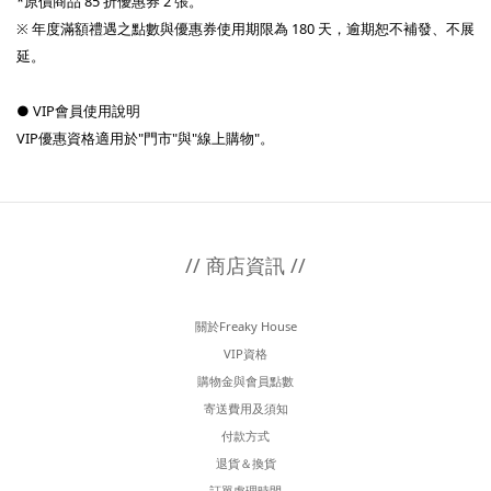
*原價商品 85 折優惠券 2 張。
※ 年度滿額禮遇之點數與優惠券使用期限為 180 天，逾期恕不補發、不展
延。
● VIP會員使用說明
VIP優惠資格適用於"門市"與"線上購物"。
// 商店資訊 //
關於Freaky House
VIP資格
購物金與會員點數
寄送費用及須知
付款方式
退貨＆換貨
訂單處理時間