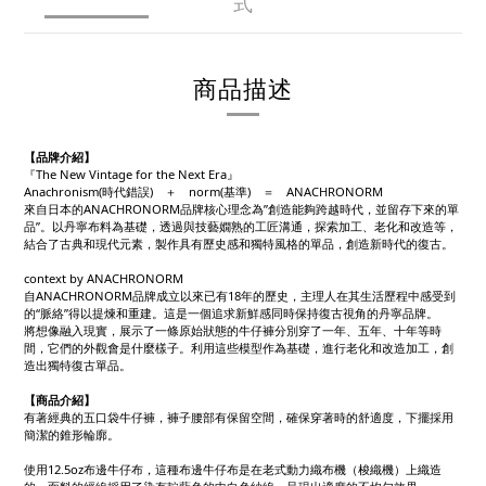
式
商品描述
【品牌介紹】
『The New Vintage for the Next Era』
Anachronism(時代錯誤) ＋ norm(基準) ＝ ANACHRONORM
來自日本的ANACHRONORM品牌核心理念為”創造能夠跨越時代，並留存下來的單
品”。以丹寧布料為基礎，透過與技藝嫺熟的工匠溝通，探索加工、老化和改造等，
結合了古典和現代元素，製作具有歷史感和獨特風格的單品，創造新時代的復古。
context by ANACHRONORM
自ANACHRONORM品牌成立以來已有18年的歷史，主理人在其生活歷程中感受到
的“脈絡”得以提煉和重建。這是一個追求新鮮感同時保持復古視角的丹寧品牌。
將想像融入現實，展示了一條原始狀態的牛仔褲分別穿了一年、五年、十年等時
間，它們的外觀會是什麼樣子。利用這些模型作為基礎，進行老化和改造加工，創
造出獨特復古單品。
【商品介紹】
有著經典的五口袋牛仔褲，褲子腰部有保留空間，確保穿著時的舒適度，下擺採用
簡潔的錐形輪廓。
使用12.5oz布邊牛仔布，這種布邊牛仔布是在老式動力織布機（梭織機）上織造