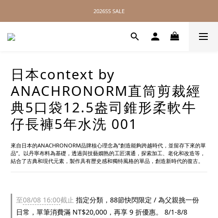
2026SS SALE
2026SS SALE
// 無距離配送，全球皆可達 //
2026SS SALE
日本context by
ANACHRONORM直筒剪裁經
典5口袋12.5盎司錐形柔軟牛
仔長褲5年水洗 001
來自日本的ANACHRONORM品牌核心理念為”創造能夠跨越時代，並留存下來的單
品”。以丹寧布料為基礎，透過與技藝嫺熟的工匠溝通，探索加工、老化和改造等，
結合了古典和現代元素，製作具有歷史感和獨特風格的單品，創造新時代的復古。
至
08/08 16:00
截止
指定分類，88節快閃限定 / 為父親挑一份
日常，單筆消費滿 NT$20,000，再享 9 折優惠。 8/1-8/8