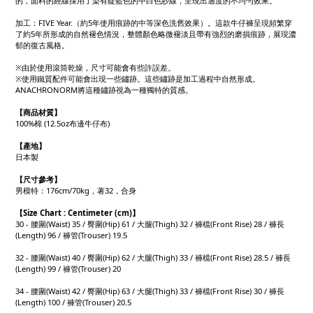
的，面料的經線採用了染有靛藍色的中白色紗線，呈現出適度的不均勻效果。
加工：FIVE Year.（約5年使用痕跡的中等深色洗舊效果）。這款牛仔褲呈現頻繁穿
了約5年所形成的自然褪色情況，整體顏色略微褪淡且帶有強烈的磨損痕跡，展現濃
郁的復古風格。
※由於使用滾筒乾燥，尺寸可能會有些許誤差。
※使用鐵質配件可能會出現一些鏽跡。這些鏽跡是加工過程中自然形成。
ANACHRONORM將這種鏽跡視為一種獨特的質感。
【商品材質】
100%棉 (12.5oz布邊牛仔布)
【產地
】
日本製
【
尺寸參考】
男模特：176cm/70kg，著32，合身
【
Size Chart : Centimeter (cm)
】
30 - 腰圍(Waist) 35 / 臀圍(Hip) 61 / 大腿(Thigh) 32 / 褲檔(Front Rise) 28 / 褲長
(Length) 96 / 褲管(Trouser) 19.5
32 - 腰圍(Waist) 40 / 臀圍(Hip) 62 / 大腿(Thigh) 33 / 褲檔(Front Rise) 28.5 / 褲長
(Length) 99 / 褲管(Trouser) 20
34 - 腰圍(Waist) 42 / 臀圍(Hip) 63 / 大腿(Thigh) 33 / 褲檔(Front Rise) 30 / 褲長
(Length) 100 / 褲管(Trouser) 20.5