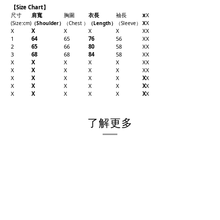
【Size Chart】
尺寸
肩寬
胸圍
衣長
袖長
x
X
X
(Size
:cm)
（Shoulder
）
（Chest
）
（Length
）
（
Sleeve
）
X
X
X
X
X
X
X
X
1
64
65
76
56
X
X
2
65
66
80
58
X
X
3
68
68
84
58
X
X
X
X
X
X
X
X
X
X
X
X
X
X
X
X
X
X
X
X
X
X
X
X
X
X
X
X
X
X
X
X
X
X
X
X
X
了解更多