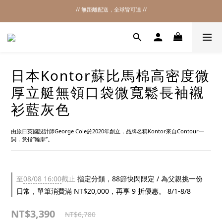
// 無距離配送，全球皆可達 //
2026SS SALE
2026SS SALE
日本Kontor蘇比馬棉高密度微
厚立艇無領口袋微寬鬆長袖襯
衫藍灰色
由旅日英國設計師George Cole於2020年創立，品牌名稱Kontor來自Contour一
詞，意指”輪廓”。
至
08/08 16:00
截止
指定分類，88節快閃限定 / 為父親挑一份
日常，單筆消費滿 NT$20,000，再享 9 折優惠。 8/1-8/8
NT$3,390
NT$6,780