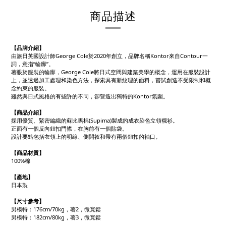
商品描述
【品牌介紹】
由旅日英國設計師George Cole於2020年創立，品牌名稱Kontor來自Contour一
詞，意指”輪廓”。
著眼於服裝的輪廓，George Cole將日式空間與建築美學的概念，運用在服裝設計
上，並透過加工處理和染色方法，探索具有新紋理的面料，嘗試創造不受限制和概
念約束的服裝。
雖然與日式風格的有些許的不同，卻營造出獨特的Kontor氛圍。
【商品介紹】
採用優質、緊密編織的蘇比馬棉(Supima)製成的成衣染色立領襯衫。
正面有一個反向鈕扣門襟，在胸前有一個貼袋。
設計要點包括衣領上的明線、側開衩和帶有兩個鈕扣的袖口。
【商品材質】
100%棉
【產地】
日本製
【
尺寸參考】
男模特：176cm/70kg，著2，微寬鬆
男模特：182cm/80kg，著3，微寬鬆