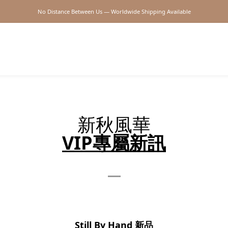
No Distance Between Us — Worldwide Shipping Available
2026SS SALE
2026SS SALE
新秋風華
VIP專屬新訊
Still By Hand 新品