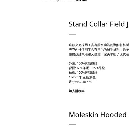
Stand Collar Field 
這款夾克採用了具有撥水功能的聚酯材料製
夾克內裡使用了含有羊毛的絨毛材料，給予
整體設計既活躍又優雅，完美平衡了現代活
外層: 100%聚酯纖維
背面: 65%羊毛，35%尼龍
袖襯: 100%聚酯纖維
Color: 米色,藍灰色
尺寸:46 / 48 / 50
加入購物車
Moleskin Hooded 