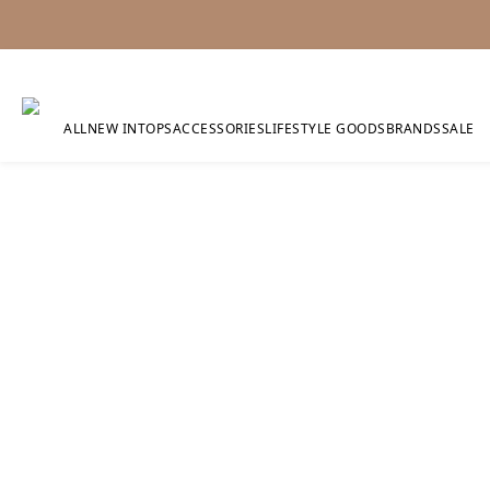
ALL
NEW IN
TOPS
ACCESSORIES
LIFESTYLE GOODS
BRANDS
SALE