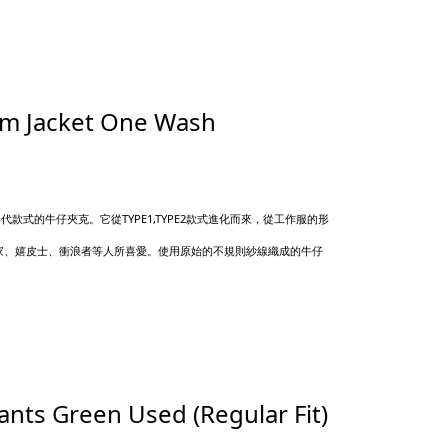
im Jacket One Wash
款式的牛仔夾克。它從TYPE1,TYPE2款式進化而來，從工作服的形
音樂家、嬉皮士、衝浪者等人所喜愛。使用原始的不規則紗線織成的牛仔
ants Green Used (Regular Fit)