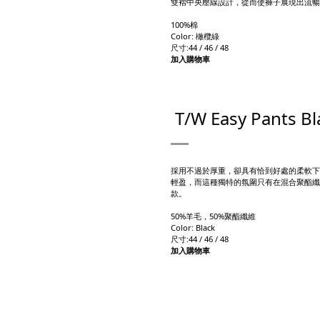
雙褶中央壓線設計，從而使褲子展現出流暢
100%棉
Color: 橄欖綠
尺寸:44 / 46 / 48
加入購物車
T/W Easy Pants Bl
採用不過於厚重，卻具有恰到好處的柔軟下
輕盈，而這種獨特的氛圍只有在混合聚酯纖
款。
50%羊毛，50%聚酯纖維
Color: Black
尺寸:44 / 46 / 48
加入購物車