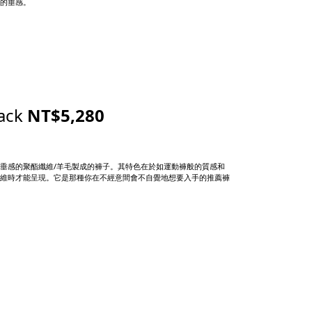
的垂感。
ack
NT$5,280
垂感的聚酯纖維/羊毛製成的褲子。其特色在於如運動褲般的質感和
維時才能呈現。它是那種你在不經意間會不自覺地想要入手的推薦褲