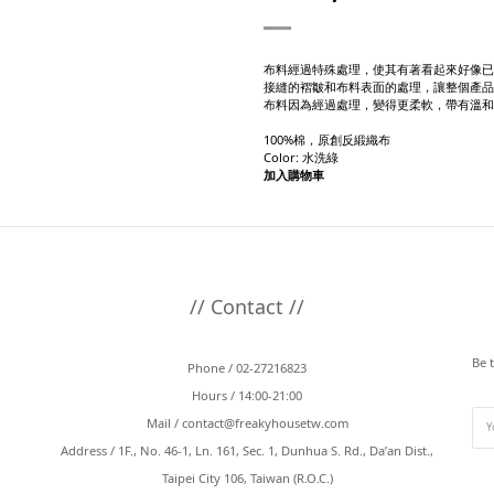
布料經過特殊處理，使其有著看起來好像已
接縫的褶皺和布料表面的處理，讓整個產品
布料因為經過處理，變得更柔軟，帶有溫和
100%棉，原創反緞織布
Color: 水洗綠
加入購物車
// Contact //
Be 
Phone / 02-27216823
Hours / 14:00-21:00
Mail /
contact@freakyhousetw.com
Address / 1F., No. 46-1, Ln. 161, Sec. 1, Dunhua S. Rd., Da’an Dist.,
Taipei City 106, Taiwan (R.O.C.)