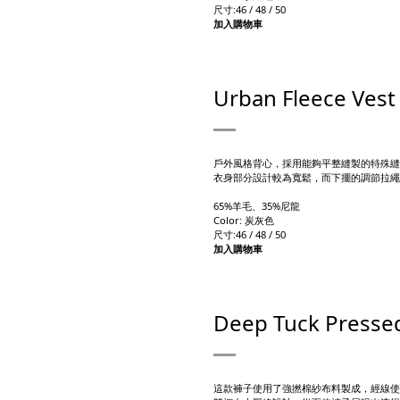
尺寸:46 / 48 / 50
加入購物車
Urban Fleece Vest
戶外風格背心，採用能夠平整縫製的特殊縫
衣身部分設計較為寬鬆，而下擺的調節拉繩
65%羊毛、35%尼龍
Color: 炭灰色
尺寸:46 / 48 / 50
加入購物車
Deep Tuck Pressed
這款褲子使用了強撚棉紗布料製成，經線使