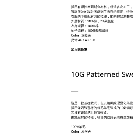
採用有彈性摩爾斯金布料，經過多次加工，
該款服裝的設計考慮到了布料的挺度，特地
衣服的下擺配有調節拉繩，能夠輕鬆調整成
外層材質：98%棉，2%聚氨酯
衣身襯裡：100%棉
袖子襯裡：100%聚酯纖維
Color: 深藍色
尺寸:46 / 48 / 50
加入購物車
10G Patterned Swe
這是一款基礎款式，但以編織紋理變化為設
採用像西裝那樣的梳毛羊毛製成的10針套
其具有蓬鬆感且特質輕柔。
由於線材的特性，袖部的紋路表現得更加精
100%羊毛
Color: 炭灰色