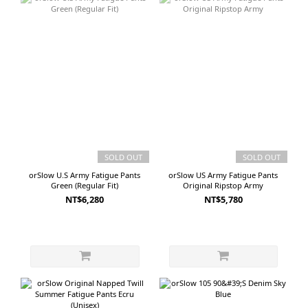
SOLD OUT
SOLD OUT
orSlow U.S Army Fatigue Pants
orSlow US Army Fatigue Pants
Green (Regular Fit)
Original Ripstop Army
NT$6,280
NT$5,780