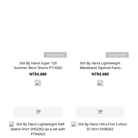
SOLD OUT
SOLD OUT
Still By Hand Super 120
Still By Hand Lightweight
Summer Wool Shorts PT10262
Waistband Tapered Pants
PT04262 (as a set with SH02262)
NT$4,680
NT$4,680