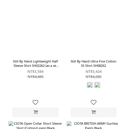
Still By Hand Lightweight Half
Still By Hand Ultra Fine Cotton
Sleeve Shirt SH02262 (as a set
SS Shirt SH08262
with PT04262)
NT$3,584
NT$3,424
NT$4,480
NT$4,280