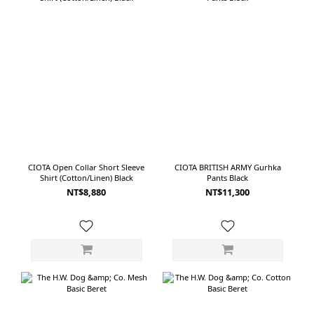
CIOTA Open Collar Short Sleeve
CIOTA BRITISH ARMY Gurhka
Shirt (Cotton/Linen) Black
Pants Black
NT$8,880
NT$11,300