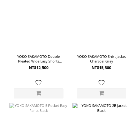
YOKO SAKAMOTO Double
YOKO SAKAMOTO Shirt Jacket
Pleated Wide Easy Shorts
Charcoal Gray
Charcoal Gray
NT$12,500
NT$15,300