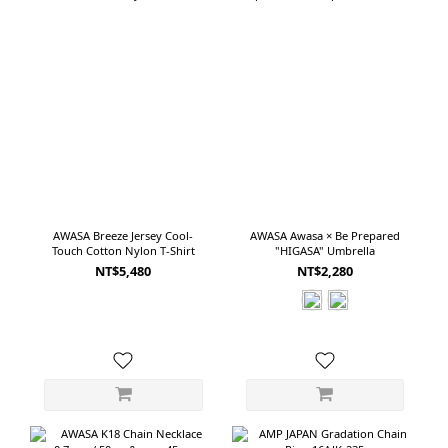
AWASA Breeze Jersey Cool-
AWASA Awasa × Be Prepared
Touch Cotton Nylon T-Shirt
"HIGASA" Umbrella
NT$5,480
NT$2,280