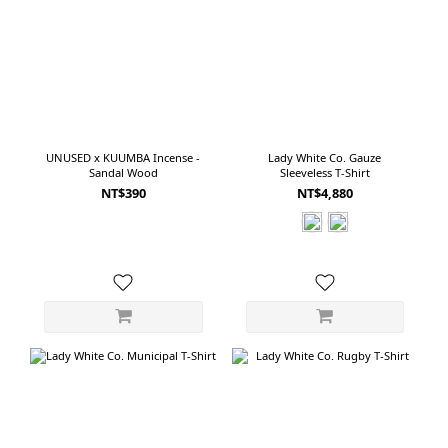
感，或希望用一條牛仔褲完成造型的人。 五款淺藍丹寧，該怎麼選？如果單看顏
色，五款都是容易搭配的淺藍丹寧；但從剪裁與布料來看，適合的穿著習慣並不
相同。 *喜歡經典美式工作服與自然寬直筒，可以選擇 orSlow。*喜歡 Painter
Pants 細節，同時在意腰部舒適與現代比例，可以選擇 INNAT。*第一次嘗試寬
版牛仔褲，想要一款平衡、日常又不容易出錯的剪裁，可以選擇 AWASA。*在意
布料柔軟度，喜歡 1990 年代深襠 Baggy Jeans 的氣氛，可以選擇 CIOTA。*偏好
UNUSED x KUUMBA Incense -
Lady White Co. Gauze
最寬鬆、最有份量，也希望牛仔褲直接成為穿搭主角，則可以選擇 YOKO
Sandal Wood
Sleeveless T-Shirt
SAKAMOTO。 看起來相似，穿起來完全不同淺藍牛仔褲的魅力，在於它看起來
NT$390
NT$4,880
簡單，實際上卻能透過剪裁與布料呈現完全不同的性格。Painter Pants 保留工作
服的實用感；Wide Pants 在寬鬆與俐落之間取得平衡；Baggy Pants 則放大褲身
份量，讓造型更有存在感。沒有哪一種剪裁一定比較好，真正的差別，在於自己
喜歡什麼樣的比例，以及希望牛仔褲在穿搭裡扮演什麼角色。有時候是一條不需
要思考、每天都能穿的褲子；有時候則是只要搭配簡單上衣，就足以完成整套造
型的主角。 同樣是淺藍色，選擇的不只是一條牛仔褲。也是一種屬於自己的
Style。