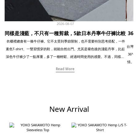
2026-08-07
同樣是淺藍，不只有一種剪裁，5款日本丹寧牛仔褲比較
36
衣櫃裡總會有一條牛仔褲。它不太受到季節限制，也不需要特別思考搭配，一件
台灣的夏天，常常
素色T-shirt、一雙習慣穿的鞋，就能自然出門。尤其是褪色後的淺藍丹寧，比起
36°
深色牛仔褲少了一點厚重，多了一種輕鬆、經過時間使用的感覺。不過，同樣是
情。所
淺藍色、同樣是寬版牛仔褲，實際穿起來卻可能完全不同。腰線的高度、褲襠的
Read More
Twelve 
深淺、大腿到褲腳的寬度，以及丹寧本身的厚度與柔軟度，都會改變整體比例。
諾羊
有些保留傳統工作褲的寬鬆感，有些以現代方式重新調整線條，也有些刻意放大
單，但
份量，讓牛仔褲成為整套穿搭的主角。這次我們挑選了五款日本品牌的淺藍丹寧
異。這
寬褲，並以相近的白色上衣與黑鞋搭配，直接比較它們在剪裁、布料與穿著氣氛
穿得清
上的差異。從 Painter Pants、Wide Fit到Baggy Pants，看起來相似的藍色，其
New Arrival
衫 × 
實各自有著完全不同的個性。 -----------------------------------------------------------
襯衫
- 01｜orSlow Wide Fit 30’s Painter Pants最接近老式工作褲的自然寬度orSlow
感。 
一直擅長從軍裝、工作服與經典美式服裝中尋找靈感，再透過日本製作與現代比
Recy
例，重新整理成適合現在日常穿著的樣子。這款 Wide Fit 30’s Painter Pants 以