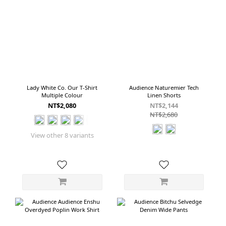
Lady White Co. Our T-Shirt
Audience Naturemier Tech
Multiple Colour
Linen Shorts
NT$2,080
NT$2,144
NT$2,680
View other 8 variants