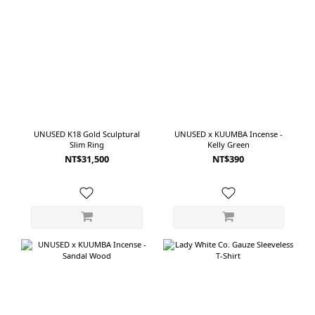
在 CIOTA 對棉料的選擇。丹寧經紗使用不規則紗線，經過合成靛藍繩染與硫化染
處理；緯紗則使用纖維細緻、觸感柔軟的 Subin Cotton，並以老式梭織機製成赤
耳丹寧。這讓布料同時具備丹寧應有的紮實感，以及一般厚磅牛仔褲較少見的柔
軟與滑順。穿起來不會過度僵硬，褲管也能順著身體自然垂落。Medium Dark
Blue Damage的刷色比其他幾款稍深，保留更多藍色層次，也帶有自然穿舊後的
90年代氛圍。如果在意布料觸感，或喜歡高腰、深襠與不過度誇張的Baggy剪
裁，CIOTA 會是兼具舒適度與丹寧質感的一款。 ---------------------------------------
--------------------- 05｜YOKO SAKAMOTO 5 Pocket Baggy Pants從腰部一路放
UNUSED K18 Gold Sculptural
UNUSED x KUUMBA Incense -
Slim Ring
Kelly Green
寬，讓褲子成為造型主角五款之中，YOKO SAKAMOTO 的輪廓最寬，也最有存
NT$31,500
NT$390
在感。這款5 Pocket Baggy Pants從腰臀一路維持寬度，直到褲腳都沒有明顯收
窄。高腰與深襠設計拉長了褲身比例，寬大的褲管則形成接近落地的直向線條。
雖然使用的是經典五口袋牛仔褲結構，但放大的比例讓它與一般直筒 Jeans 有著
完全不同的感覺。即使上身只搭配一件簡單的白色 T-shirt，褲子的寬度與洗色就
已經足以建立完整造型。丹寧於日本岡山使用老式梭織機緩慢織製。傳統織造方
式能保留紗線原本的自然質感，也讓布面同時具有紮實度與細緻的不規則表情。
Fade Indigo洗色呈現深淺不一的褪色層次，膝部與大腿位置的淺色變化尤其明
顯，像是一條已經穿著多年、逐漸留下生活痕跡的牛仔褲。它不是低調融入穿搭
的款式，而是一穿上就會改變整體比例的褲子。適合喜歡寬大剪裁、長褲腳堆積