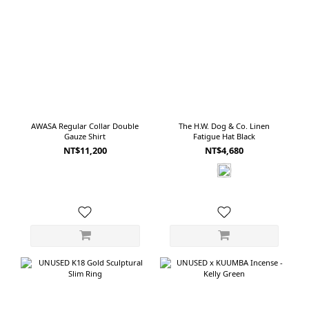
穿著時
的選擇。 ------------------------------------------------------------ 03｜AWASA
式的人。成套
Selvage Light Oz Denim 5 Pocket Wide Pants寬鬆與俐落之間，比例最平衡的
03｜
一款AWASA 將這款褲子的剪裁形容為品牌心目中的「Perfect Wide Fit」。它不
爽，也很適
是單純放大的舒適版型，也不是從腰部一路寬到褲腳的Baggy Pants。剪裁從腰
Light Grey 使用超防潑水 COOL DOTS 面料
部至大腿逐漸增加空間，再向褲腳稍微收窄，正好落在寬鬆、直筒與微錐形之
孔洞，
間。這樣的比例讓褲子正面仍然保有寬度，但從側面觀看時不會顯得過度膨脹。
小雨或
搭配合身上衣時乾淨俐落，搭配寬鬆襯衫或外套也不會失去整體平衡。布料以
理，呈
AWASA Regular Collar Double
The H.W. Dog & Co. Linen
1950年代末期的美國丹寧為研究基礎，從紗線粗細到織造密度重新分析，使用美
Gauze Shirt
Fatigue Hat Black
常襯衫。 內
國棉於岡山織製成11oz丹寧。相較於厚重原色丹寧，11oz的重量更容易融入台灣
NT$11,200
NT$4,680
諾羊毛
的日常氣候，也保留牛仔褲應有的結構感。經過洗色加工後，布面呈現自然、不
讓貼身
過度刻意的使用感。淺藍色調乾淨，褲型也沒有太強烈的工作服或古著傾向，是
短袖襯
五款裡最容易進入日常衣櫃的一條。如果第一次嘗試寬版牛仔褲，或希望找到一
衣服不能只是好看。 在台灣
款不過度寬大、卻能修飾腿部比例的剪裁，可以先從 AWASA 開始。 ---------------
快乾，
--------------------------------------------- 04｜CIOTA New Baggy 5 Pocket Pants
戶外、很
柔軟、深襠，帶著 1990 年代的寬鬆感CIOTA的經典Baggy Jeans，靈感來自1990
日常可以穿的版型裡
年代美國製Levi’s 560。版型有著較深的褲襠，腰臀與大腿位置保留充足空間，褲
裡，還能
管則以接近直落的方式延伸。它不像一般錐形牛仔褲在腳踝明顯收窄，因此穿起
來寬鬆，卻不會刻意形成誇張的下窄比例。這款牛仔褲的特色，不只在剪裁，也