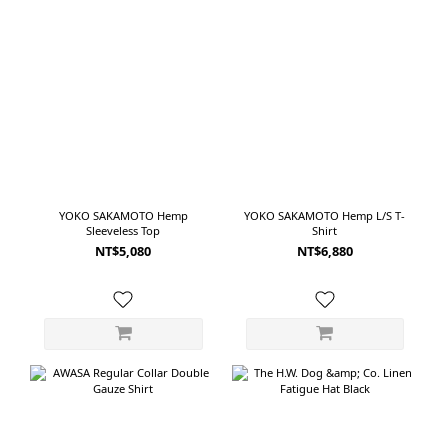
來透氣
1930 年代的 Painter Pants 為基礎。整體從腰部到褲腳保持寬鬆，沒有刻意收
穿起來更自然
窄，穿起來有傳統工作褲直接、樸實的線條。使用 9oz 日本丹寧製作，布料相對
褲採用
輕盈。灰色經紗配合 2×1 織法，呈現出接近老式丹寧的粗獷表情，但實際垂墜不
細
會太僵硬。淺藍刷色也讓原本較有份量的工作褲輪廓，看起來更加輕鬆。前側口
搭:Product
袋、寬大的褲管與 Painter Pants 特有的工作細節，帶來足夠的復古感；但整體
諾羊毛
並不會像真正的古著工作褲那麼厚重。如果喜歡老式美國工作服、自然寬直筒，
很適合
以及不需要刻意整理就很好看的牛仔褲。 ------------------------------------------------
適合想
------------ 02｜INNAT Denim Painter Pants將 1980 年代工作褲重新調整成現
- LO
代輪廓同樣以 Painter Pants 為起點，INNAT 呈現出的感覺卻和 orSlow 很不一
YOKO SAKAMOTO Hemp
YOKO SAKAMOTO Hemp L/S T-
素材
Sleeveless Top
Shirt
樣。這款 Denim Painter Pants 從 1980 年代工作服取得靈感，保留三針車縫等
NT$5,080
NT$6,880
色。 上
耐用細節，同時重新調整腰部結構與整體比例。腰頭結合鬆緊與調節帶，即使不
Taf
使用皮帶，也能依照穿著習慣微調鬆緊。加上鈕扣門襟，使整體保有工作褲原本
澤與柔
輕鬆、實用的氣氛。布料使用12oz 防縮丹寧製作。與較輕薄的丹寧相比，剛開始
讓身體
穿著時有更明顯的挺度，能夠支撐褲管寬度，讓輪廓看起來更加完整。隨著穿著
時的輕鬆感。 
次數增加，布料也會逐漸柔軟，產生屬於穿著者的自然色落與皺褶。版型在腰臀
Taf
位置保留空間，褲管寬而直，穿到鞋面時會形成自然堆積。側邊的工具環也讓淺
T-Shi
藍色褲身多了一個具有辨識度的細節。如果喜歡 Painter Pants 的工作元素，但
內搭一
希望腰部更舒適、線條更符合現在的寬鬆穿搭，INNAT 是一款兼顧造型與實用性