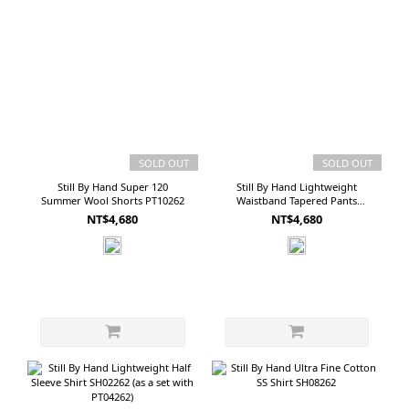
SOLD OUT
SOLD OUT
Still By Hand Super 120
Still By Hand Lightweight
Summer Wool Shorts PT10262
Waistband Tapered Pants
PT04262 (as a set with SH02262)
NT$4,680
NT$4,680