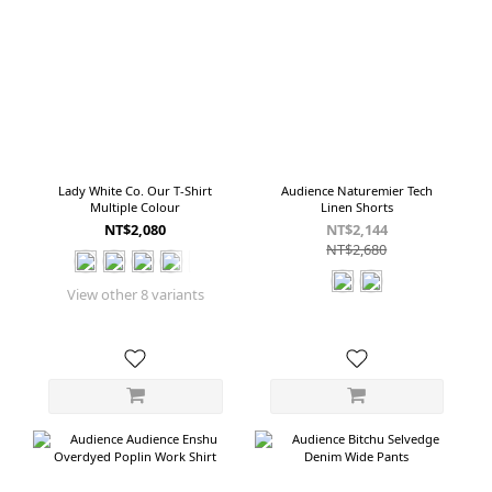
Lady White Co. Our T-Shirt
Audience Naturemier Tech
Multiple Colour
Linen Shorts
NT$2,080
NT$2,144
NT$2,680
View other 8 variants