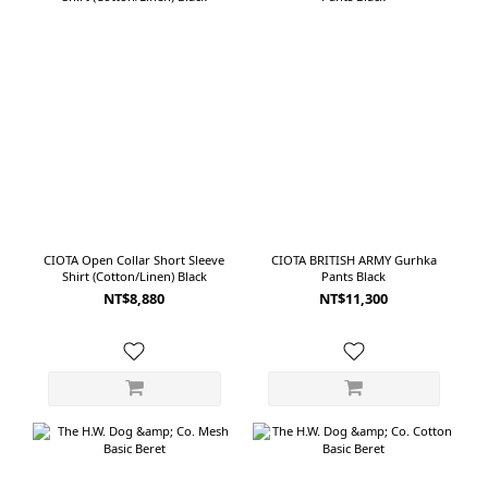
CIOTA Open Collar Short Sleeve
CIOTA BRITISH ARMY Gurhka
Shirt (Cotton/Linen) Black
Pants Black
NT$8,880
NT$11,300