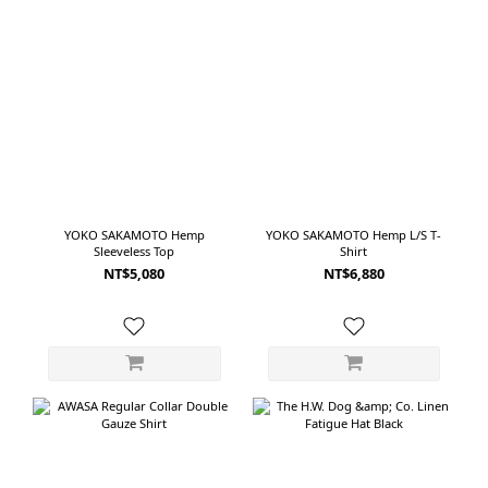
來透氣
1930 年代的 Painter Pants 為基礎。整體從腰部到褲腳保持寬鬆，沒有刻意收
穿起來更自然
窄，穿起來有傳統工作褲直接、樸實的線條。使用 9oz 日本丹寧製作，布料相對
褲採用
輕盈。灰色經紗配合 2×1 織法，呈現出接近老式丹寧的粗獷表情，但實際垂墜不
細
會太僵硬。淺藍刷色也讓原本較有份量的工作褲輪廓，看起來更加輕鬆。前側口
搭:Product
袋、寬大的褲管與 Painter Pants 特有的工作細節，帶來足夠的復古感；但整體
諾羊毛
並不會像真正的古著工作褲那麼厚重。如果喜歡老式美國工作服、自然寬直筒，
很適合
以及不需要刻意整理就很好看的牛仔褲。 ------------------------------------------------
適合想
------------ 02｜INNAT Denim Painter Pants將 1980 年代工作褲重新調整成現
- LO
代輪廓同樣以 Painter Pants 為起點，INNAT 呈現出的感覺卻和 orSlow 很不一
YOKO SAKAMOTO Hemp
YOKO SAKAMOTO Hemp L/S T-
素材
Sleeveless Top
Shirt
樣。這款 Denim Painter Pants 從 1980 年代工作服取得靈感，保留三針車縫等
NT$5,080
NT$6,880
色。 上
耐用細節，同時重新調整腰部結構與整體比例。腰頭結合鬆緊與調節帶，即使不
Taf
使用皮帶，也能依照穿著習慣微調鬆緊。加上鈕扣門襟，使整體保有工作褲原本
澤與柔
輕鬆、實用的氣氛。布料使用12oz 防縮丹寧製作。與較輕薄的丹寧相比，剛開始
讓身體
穿著時有更明顯的挺度，能夠支撐褲管寬度，讓輪廓看起來更加完整。隨著穿著
時的輕鬆感。 
次數增加，布料也會逐漸柔軟，產生屬於穿著者的自然色落與皺褶。版型在腰臀
Taf
位置保留空間，褲管寬而直，穿到鞋面時會形成自然堆積。側邊的工具環也讓淺
T-Shi
藍色褲身多了一個具有辨識度的細節。如果喜歡 Painter Pants 的工作元素，但
內搭一
希望腰部更舒適、線條更符合現在的寬鬆穿搭，INNAT 是一款兼顧造型與實用性