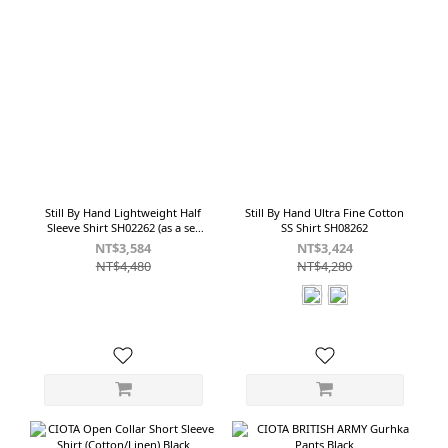
Still By Hand Lightweight Half
Still By Hand Ultra Fine Cotton
Sleeve Shirt SH02262 (as a set
SS Shirt SH08262
with PT04262)
NT$3,584
NT$3,424
NT$4,480
NT$4,280