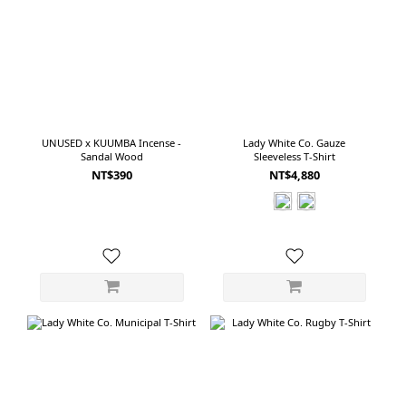
感，或希望用一條牛仔褲完成造型的人。 五款淺藍丹寧，該怎麼選？如果單看顏
色，五款都是容易搭配的淺藍丹寧；但從剪裁與布料來看，適合的穿著習慣並不
相同。 *喜歡經典美式工作服與自然寬直筒，可以選擇 orSlow。*喜歡 Painter
Pants 細節，同時在意腰部舒適與現代比例，可以選擇 INNAT。*第一次嘗試寬
版牛仔褲，想要一款平衡、日常又不容易出錯的剪裁，可以選擇 AWASA。*在意
布料柔軟度，喜歡 1990 年代深襠 Baggy Jeans 的氣氛，可以選擇 CIOTA。*偏好
UNUSED x KUUMBA Incense -
Lady White Co. Gauze
最寬鬆、最有份量，也希望牛仔褲直接成為穿搭主角，則可以選擇 YOKO
Sandal Wood
Sleeveless T-Shirt
SAKAMOTO。 看起來相似，穿起來完全不同淺藍牛仔褲的魅力，在於它看起來
NT$390
NT$4,880
簡單，實際上卻能透過剪裁與布料呈現完全不同的性格。Painter Pants 保留工作
服的實用感；Wide Pants 在寬鬆與俐落之間取得平衡；Baggy Pants 則放大褲身
份量，讓造型更有存在感。沒有哪一種剪裁一定比較好，真正的差別，在於自己
喜歡什麼樣的比例，以及希望牛仔褲在穿搭裡扮演什麼角色。有時候是一條不需
要思考、每天都能穿的褲子；有時候則是只要搭配簡單上衣，就足以完成整套造
型的主角。 同樣是淺藍色，選擇的不只是一條牛仔褲。也是一種屬於自己的
Style。