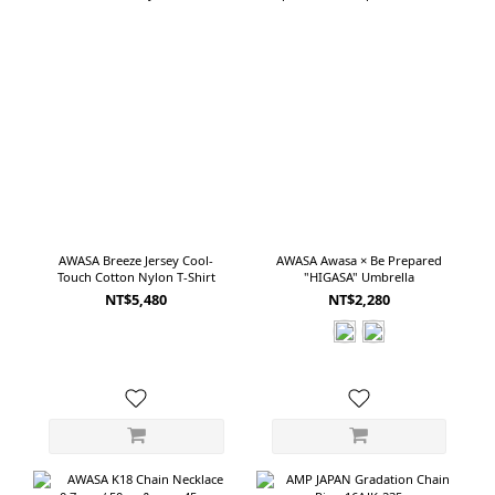
AWASA Breeze Jersey Cool-
AWASA Awasa × Be Prepared
Touch Cotton Nylon T-Shirt
"HIGASA" Umbrella
NT$5,480
NT$2,280