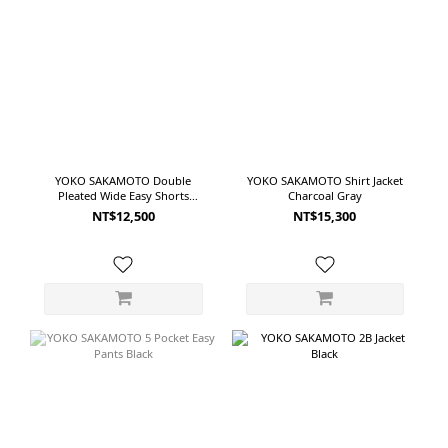
YOKO SAKAMOTO Double
YOKO SAKAMOTO Shirt Jacket
Pleated Wide Easy Shorts
Charcoal Gray
Charcoal Gray
NT$12,500
NT$15,300