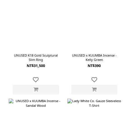
在 CIOTA 對棉料的選擇。丹寧經紗使用不規則紗線，經過合成靛藍繩染與硫化染
處理；緯紗則使用纖維細緻、觸感柔軟的 Subin Cotton，並以老式梭織機製成赤
耳丹寧。這讓布料同時具備丹寧應有的紮實感，以及一般厚磅牛仔褲較少見的柔
軟與滑順。穿起來不會過度僵硬，褲管也能順著身體自然垂落。Medium Dark
Blue Damage的刷色比其他幾款稍深，保留更多藍色層次，也帶有自然穿舊後的
90年代氛圍。如果在意布料觸感，或喜歡高腰、深襠與不過度誇張的Baggy剪
裁，CIOTA 會是兼具舒適度與丹寧質感的一款。 ---------------------------------------
--------------------- 05｜YOKO SAKAMOTO 5 Pocket Baggy Pants從腰部一路放
UNUSED K18 Gold Sculptural
UNUSED x KUUMBA Incense -
Slim Ring
Kelly Green
寬，讓褲子成為造型主角五款之中，YOKO SAKAMOTO 的輪廓最寬，也最有存
NT$31,500
NT$390
在感。這款5 Pocket Baggy Pants從腰臀一路維持寬度，直到褲腳都沒有明顯收
窄。高腰與深襠設計拉長了褲身比例，寬大的褲管則形成接近落地的直向線條。
雖然使用的是經典五口袋牛仔褲結構，但放大的比例讓它與一般直筒 Jeans 有著
完全不同的感覺。即使上身只搭配一件簡單的白色 T-shirt，褲子的寬度與洗色就
已經足以建立完整造型。丹寧於日本岡山使用老式梭織機緩慢織製。傳統織造方
式能保留紗線原本的自然質感，也讓布面同時具有紮實度與細緻的不規則表情。
Fade Indigo洗色呈現深淺不一的褪色層次，膝部與大腿位置的淺色變化尤其明
顯，像是一條已經穿著多年、逐漸留下生活痕跡的牛仔褲。它不是低調融入穿搭
的款式，而是一穿上就會改變整體比例的褲子。適合喜歡寬大剪裁、長褲腳堆積