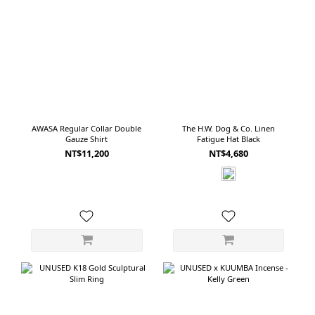
穿著時
的選擇。 ------------------------------------------------------------ 03｜AWASA
式的人。成套
Selvage Light Oz Denim 5 Pocket Wide Pants寬鬆與俐落之間，比例最平衡的
03｜
一款AWASA 將這款褲子的剪裁形容為品牌心目中的「Perfect Wide Fit」。它不
爽，也很適
是單純放大的舒適版型，也不是從腰部一路寬到褲腳的Baggy Pants。剪裁從腰
Light Grey 使用超防潑水 COOL DOTS 面料
部至大腿逐漸增加空間，再向褲腳稍微收窄，正好落在寬鬆、直筒與微錐形之
孔洞，
間。這樣的比例讓褲子正面仍然保有寬度，但從側面觀看時不會顯得過度膨脹。
小雨或
搭配合身上衣時乾淨俐落，搭配寬鬆襯衫或外套也不會失去整體平衡。布料以
理，呈
AWASA Regular Collar Double
The H.W. Dog & Co. Linen
1950年代末期的美國丹寧為研究基礎，從紗線粗細到織造密度重新分析，使用美
Gauze Shirt
Fatigue Hat Black
常襯衫。 內
國棉於岡山織製成11oz丹寧。相較於厚重原色丹寧，11oz的重量更容易融入台灣
NT$11,200
NT$4,680
諾羊毛
的日常氣候，也保留牛仔褲應有的結構感。經過洗色加工後，布面呈現自然、不
讓貼身
過度刻意的使用感。淺藍色調乾淨，褲型也沒有太強烈的工作服或古著傾向，是
短袖襯
五款裡最容易進入日常衣櫃的一條。如果第一次嘗試寬版牛仔褲，或希望找到一
衣服不能只是好看。 在台灣
款不過度寬大、卻能修飾腿部比例的剪裁，可以先從 AWASA 開始。 ---------------
快乾，
--------------------------------------------- 04｜CIOTA New Baggy 5 Pocket Pants
戶外、很
柔軟、深襠，帶著 1990 年代的寬鬆感CIOTA的經典Baggy Jeans，靈感來自1990
日常可以穿的版型裡
年代美國製Levi’s 560。版型有著較深的褲襠，腰臀與大腿位置保留充足空間，褲
裡，還能
管則以接近直落的方式延伸。它不像一般錐形牛仔褲在腳踝明顯收窄，因此穿起
來寬鬆，卻不會刻意形成誇張的下窄比例。這款牛仔褲的特色，不只在剪裁，也