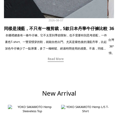
2026-08-07
同樣是淺藍，不只有一種剪裁，5款日本丹寧牛仔褲比較
36
衣櫃裡總會有一條牛仔褲。它不太受到季節限制，也不需要特別思考搭配，一件
台灣的夏天，常常
素色T-shirt、一雙習慣穿的鞋，就能自然出門。尤其是褪色後的淺藍丹寧，比起
36°
深色牛仔褲少了一點厚重，多了一種輕鬆、經過時間使用的感覺。不過，同樣是
情。所
淺藍色、同樣是寬版牛仔褲，實際穿起來卻可能完全不同。腰線的高度、褲襠的
Read More
Twelve 
深淺、大腿到褲腳的寬度，以及丹寧本身的厚度與柔軟度，都會改變整體比例。
諾羊
有些保留傳統工作褲的寬鬆感，有些以現代方式重新調整線條，也有些刻意放大
單，但
份量，讓牛仔褲成為整套穿搭的主角。這次我們挑選了五款日本品牌的淺藍丹寧
異。這
寬褲，並以相近的白色上衣與黑鞋搭配，直接比較它們在剪裁、布料與穿著氣氛
穿得清
上的差異。從 Painter Pants、Wide Fit到Baggy Pants，看起來相似的藍色，其
New Arrival
衫 × 
實各自有著完全不同的個性。 -----------------------------------------------------------
襯衫
- 01｜orSlow Wide Fit 30’s Painter Pants最接近老式工作褲的自然寬度orSlow
感。 
一直擅長從軍裝、工作服與經典美式服裝中尋找靈感，再透過日本製作與現代比
Recy
例，重新整理成適合現在日常穿著的樣子。這款 Wide Fit 30’s Painter Pants 以