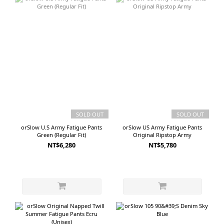
SOLD OUT
SOLD OUT
orSlow U.S Army Fatigue Pants
orSlow US Army Fatigue Pants
Green (Regular Fit)
Original Ripstop Army
NT$6,280
NT$5,780